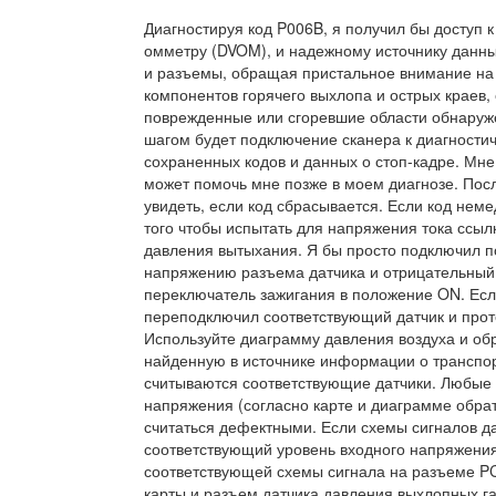
Диагностируя код P006B, я получил бы доступ к
омметру (DVOM), и надежному источнику данны
и разъемы, обращая пристальное внимание на 
компонентов горячего выхлопа и острых краев
поврежденные или сгоревшие области обнаруж
шагом будет подключение сканера к диагностич
сохраненных кодов и данных о стоп-кадре. Мне
может помочь мне позже в моем диагнозе. После
увидеть, если код сбрасывается. Если код нем
того чтобы испытать для напряжения тока ссылк
давления вытыхания. Я бы просто подключил 
напряжению разъема датчика и отрицательный 
переключатель зажигания в положение ON. Есл
переподключил соответствующий датчик и прот
Используйте диаграмму давления воздуха и об
найденную в источнике информации о транспор
считываются соответствующие датчики. Любые 
напряжения (согласно карте и диаграмме обра
считаться дефектными. Если схемы сигналов д
соответствующий уровень входного напряжения
соответствующей схемы сигнала на разъеме PC
карты и разъем датчика давления выхлопных г