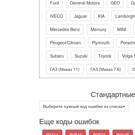
Ford
General Motors
GEO
Gr
IVECO
Jaguar
KIA
Lamborghi
Mercedes Benz
Mercury
MINI
Peugeot/Citroen
Plymouth
Porsch
Subaru
Suzuki
Toyota
Volga 
ГАЗ (Миказ 11)
ГАЗ (Миказ 7.6)
У
Стандартные
Выберите нужный код ошибки из списка
Еще коды ошибок
P0714
P0B46
P0B72
P061B