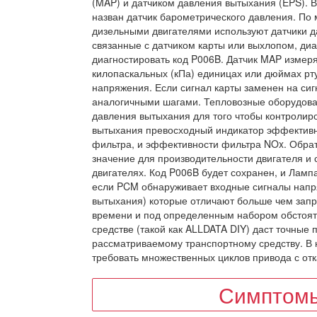
(MAP) и датчиком давления вытыхания (EPS). В
назван датчик барометрического давления. По
дизельными двигателями используют датчики да
связанные с датчиком карты или выхлопом, диа
диагностировать код P006B. Датчик MAP измеря
килопаскальных (кПа) единицах или дюймах рт
напряжения. Если сигнал карты заменен на сиг
аналогичными шагами. Тепловозные оборудова
давления вытыхания для того чтобы контролир
вытыхания превосходный индикатор эффективн
фильтра, и эффективности фильтра NOx. Обра
значение для производительности двигателя и
двигателях. Код P006B будет сохранен, и Ламп
если PCM обнаруживает входные сигналы напря
вытыхания) которые отличают больше чем зап
времени и под определенным набором обстоят
средстве (такой как ALLDATA DIY) даст точные 
рассматриваемому транспортному средству. В
требовать множественных циклов привода с отк
Симптомы