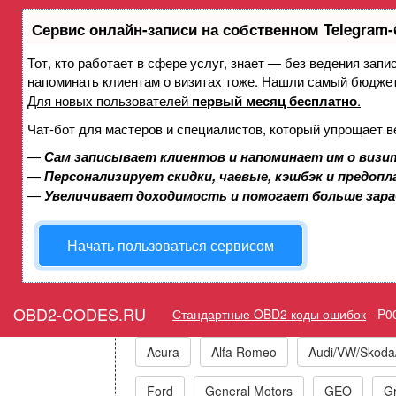
Сервис онлайн-записи на собственном Telegram-
Тот, кто работает в сфере услуг, знает — без ведения запи
Ошибка P006B Датчик аб
напоминать клиентам о визитах тоже. Нашли самый бюдже
впускном коллекторе/д
Для новых пользователей
первый месяц бесплатно
.
к
Чат-бот для мастеров и специалистов, который упрощает в
—
Сам записывает клиентов и напоминает им о визи
—
Персонализирует скидки, чаевые, кэшбэк и предоп
Горит ошибка Check Engi
—
Увеличивает доходимость и помогает больше зар
C
Начать пользоваться сервисом
Коды ошибок п
OBD2-CODES.RU
Стандартные OBD2 коды ошибок
-
P0
Acura
Alfa Romeo
Audi/VW/Skoda
Ford
General Motors
GEO
Gr