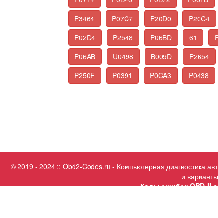
P3464
P07C7
P20D0
P20C4
P02D4
P2548
P06BD
61
P06AB
U0498
B009D
P2654
P250F
P0391
P0CA3
P0438
© 2019 - 2024 :: Obd2-Codes.ru - Компьютерная диагностика а
и варианты
Коды ошибок OBD-II с