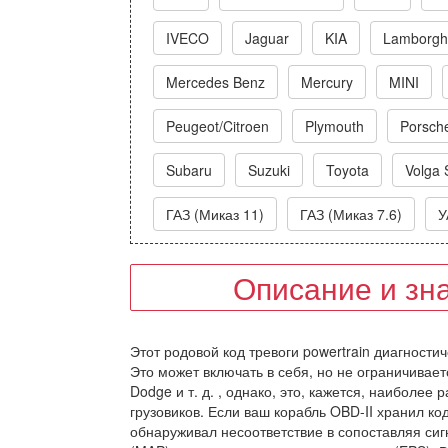
IVECO
Jaguar
KIA
Lamborghi
Mercedes Benz
Mercury
MINI
Peugeot/Citroen
Plymouth
Porsch
Subaru
Suzuki
Toyota
Volga 
ГАЗ (Миказ 11)
ГАЗ (Миказ 7.6)
У
Описание и зн
Этот родовой код тревоги powertrain диагности
Это может включать в себя, но не ограничивает
Dodge и т. д. , однако, это, кажется, наиболе
грузовиков. Если ваш корабль OBD-II хранил код
обнаруживал несоответствие в сопоставляя си