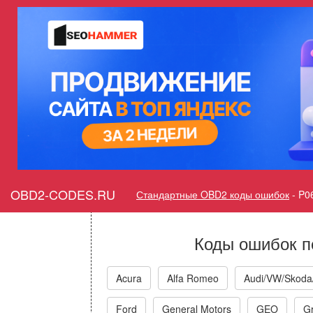
Ошибка P064E Электронн
процессор кислородно
функ
Горит ошибка Check Engine
Sensor Proces
OBD2-CODES.RU
Стандартные OBD2 коды ошибок
-
P0
Коды ошибок п
Acura
Alfa Romeo
Audi/VW/Skoda
Ford
General Motors
GEO
Gr