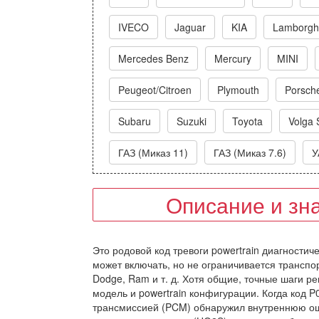
IVECO
Jaguar
KIA
Lamborghi
Mercedes Benz
Mercury
MINI
Peugeot/Citroen
Plymouth
Porsch
Subaru
Suzuki
Toyota
Volga 
ГАЗ (Миказ 11)
ГАЗ (Миказ 7.6)
У
Описание и зн
Это родовой код тревоги powertrain диагностич
может включать, но не ограничивается транспо
Dodge, Ram и т. д. Хотя общие, точные шаги ре
модель и powertrain конфигурации. Когда код P
трансмиссией (PCM) обнаружил внутреннюю ош