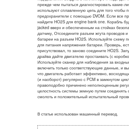
прежде чем пытаться диагностировать какие-ли
используют сплавленную цепь для того чтобы п
предохранители с помощью DVOM. Если все пр
найдите HO2S для engine bank one. Корабль б
jacked вверх и обеспеченным на стойках безоп
датчику, Отсоедините разъем жгута проводов 
батареи на разъем HO2S. Используйте схему п
для питания напряжения батареи. Проверь, ест
присутствовал, то заново соедините HO2S. Запу
драйва дайте двигателю простаивать (с коробк
Используйте сканер для наблюдения за входны
включить только соответствующие данные, и вы
что двигатель работает эффективно, восходящ
(и наоборот) регулярно с PCM в замкнутом цик
правоподобно причинено неполноценным регул
целостность системы земную путем соединять 
смолоть и положительный испытательный пров
В статье использован машинный перевод.