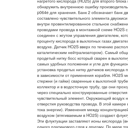
нагретого кислорода (HO2S) для второго блока
обнаружить внутреннюю ошибку производительн
p064e для хранения. Банк 2 обозначает банк д
составлено чувствительного элемента двуокис
внутри провентилированное стальное снабжен
проводами провода в монтажной схеме HO2S с
соединен с жгутом управления двигателем, ко
проценту кислорода в выхлопных газах двигат
воздухе. Датчик HO2S вверх по течению распо
каталитическим нейтрализатором). Самый общи
продетый нитку босс который сварен в выхлопн
самых удобных положении и угле для функцион
установка продетых нитку датчиков кислорода 
в зависимости от применения корабля. HO2S м
стержни (и гайки) сваренные к выхлопной труб
коллектор и в водосточную трубу, где они про
через специально конструированные отверсти
чувствительный элемент. Окружающий воздух н
отверстия руководства провода. В этой камере
тока энергии). Изменения между концентрацие
воздухом (втягиваемым в HO2S) создают флукту
Эти флуктуации заставляют ионы кислорода (вн
одного платинового слоя к другому. По мере т