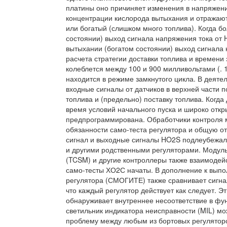
платины оно причиняет изменения в напряжении
концентрации кислорода вытыхания и отражают
или богатый (слишком много топлива). Когда б
состоянии) выход сигнала напряжения тока от 
вытыхании (богатом состоянии) выход сигнала
расчета стратегии доставки топлива и времен
колеблется между 100 и 900 милливольтами (. 1 
находится в режиме замкнутого цикла. В деяте
входные сигналы от датчиков в верхней части 
топлива и (предельно) поставку топлива. Когда 
время условий начального пуска и широко откры
предпрограммирована. Обработчики контроля м
обязанности само-теста регулятора и общую от
сигнал и выходные сигналы HO2S подлеубежал
и другими родственными регуляторами. Модуль
(TCSM) и другие контроллеры также взаимодей
само-тесты ХО2С начаты. В дополнение к выпо
регулятора (СМОГИТЕ) также сравнивает сигна
что каждый регулятор действует как следует.
обнаруживает внутреннее несоответствие в фун
светильник индикатора неисправности (MIL) м
проблему между любым из бортовых регуляторо