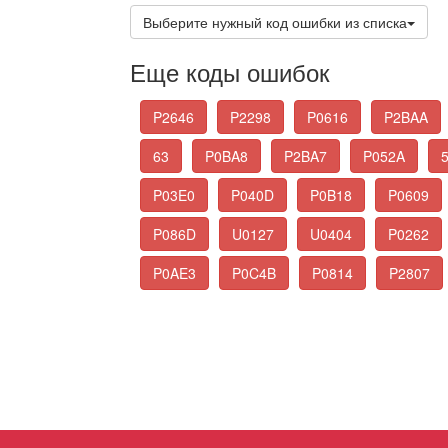
Выберите нужный код ошибки из списка
Еще коды ошибок
P2646
P2298
P0616
P2BAA
63
P0BA8
P2BA7
P052A
P03E0
P040D
P0B18
P0609
P086D
U0127
U0404
P0262
P0AE3
P0C4B
P0814
P2807