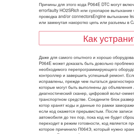
Причины для этого кода P064E DTC могут вклю
errorfaulty HO2SRich или сухопарое вытыхание 
проводка and/or connectorsEngine вытыхание l
или замкнутая накоротко цепь или разъемы в CA
Как устран
Даже для самого опытного и хорошо оборудова
P064E может доказать быть довольно проблемо
необходимого перепрограммирующего оборудо
контроллер и завершить успешный ремонт. Есл
исправлены, прежде чем пытаться диагностиров
которые могут быть выполнены до объявления
диагностический сканер, цифровой вольт-омме
транспортном средстве. Соедините блок разверт
котор хранят коды и данные по рамки заморажи
если код окажется прерывистым. После записи
автомобиля до тех пор, пока код не будет сбр
переходит в режим готовности, код является п
которое причинило П064Э, который нужно хран