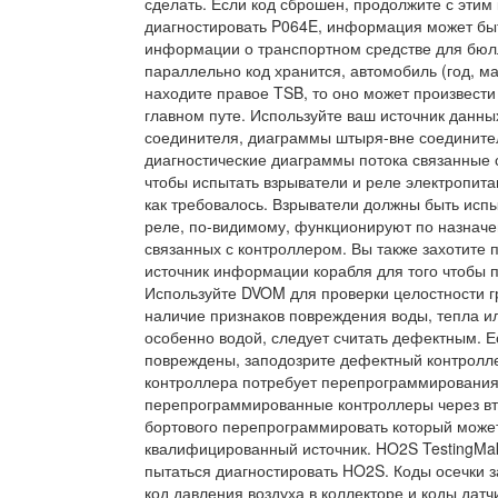
сделать. Если код сброшен, продолжите с этим
диагностировать P064E, информация может быт
информации о транспортном средстве для бюлл
параллельно код хранится, автомобиль (год, м
находите правое TSB, то оно может произвест
главном путе. Используйте ваш источник данны
соединителя, диаграммы штыря-вне соедините
диагностические диаграммы потока связанные с
чтобы испытать взрыватели и реле электропита
как требовалось. Взрыватели должны быть исп
реле, по-видимому, функционируют по назначе
связанных с контроллером. Вы также захотите 
источник информации корабля для того чтобы 
Используйте DVOM для проверки целостности г
наличие признаков повреждения воды, тепла и
особенно водой, следует считать дефектным. Е
повреждены, заподозрите дефектный контролл
контроллера потребует перепрограммирования.
перепрограммированные контроллеры через вто
бортового перепрограммировать который может
квалифицированный источник. HO2S TestingMak
пытаться диагностировать HO2S. Коды осечки з
код давления воздуха в коллекторе и коды дат