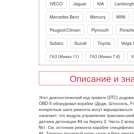
IVECO
Jaguar
KIA
Lamborghi
Mercedes Benz
Mercury
MINI
Peugeot/Citroen
Plymouth
Porsch
Subaru
Suzuki
Toyota
Volga 
ГАЗ (Миказ 11)
ГАЗ (Миказ 7.6)
У
Описание и зн
Этот диагностический код тревоги (DTC) родовой
OBD-II оборудовал корабли (Додж, Штоссель, Fo
конкретные шаги ремонта могут варьироваться 
означает, что модуль управления трансмиссие
датчика детонации #4 на берегу 2. Часть 2 вс
№1. См. источник ремонта корабля специфическ
#4. Типично продетый нитку сразу в блок двига