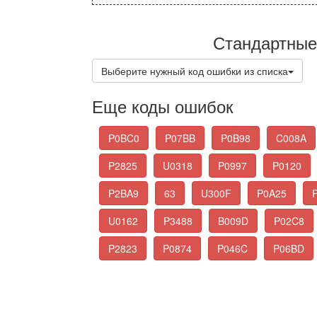
Стандартные
Выберите нужный код ошибки из списка
Еще коды ошибок
P0BC0
P07BB
P0B98
C008A
P2825
U0318
P0997
P0120
P2BA9
63
U300F
P0A25
U0162
P3488
B009D
P02C8
P2823
P0874
P046C
P06BD