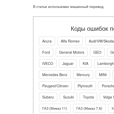
В статье использован машинный перевод.
Коды ошибок п
Acura
Alfa Romeo
Audi/VW/Skoda
Ford
General Motors
GEO
Gr
IVECO
Jaguar
KIA
Lamborghi
Mercedes Benz
Mercury
MINI
Peugeot/Citroen
Plymouth
Porsch
Subaru
Suzuki
Toyota
Volga 
ГАЗ (Миказ 11)
ГАЗ (Миказ 7.6)
У