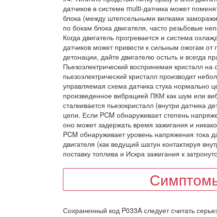
датчиков в системе multi-датчика может помен
блока (между штепсельными вилками заморажив
по бокам блока двигателя, часто резьбовые н
Когда двигатель прогревается и система охлаж
датчиков может привести к сильным ожогам от
детонации, дайте двигателю остыть и всегда 
Пьезоэлектрический воспринимая кристалл на 
пьезоэлектрический кристалл производит небол
управляемая схема датчика стука нормально ц
произведенное вибрацией ПКМ как шум или виб
сталкивается пьезокристалл (внутри датчика д
цепи. Если PCM обнаруживает степень напряжен
оно может задержать время зажигания и никако
PCM обнаруживает уровень напряжения тока да
двигателя (как ведущий шатун контактируя внут
поставку топлива и Искра зажигания к затронут
Симптомы
Сохраненный код P033A следует считать серьезн