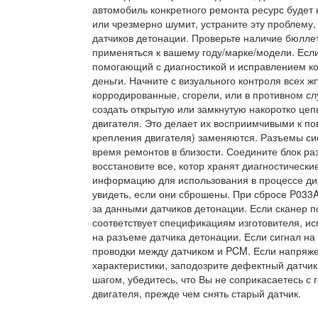
автомобиль конкретного ремонта ресурс будет н
или чрезмерно шумит, устраните эту проблему,
датчиков детонации. Проверьте наличие бюллет
применяться к вашему году/марке/модели. Есл
помогающий с диагностикой и исправлением ко
деньги. Начните с визуального контроля всех ж
корродированные, сгорели, или в противном с
создать открытую или замкнутую накоротко цепь
двигателя. Это делает их восприимчивыми к по
крепления двигателя) заменяются. Разъемы сис
время ремонтов в близости. Соедините блок ра
восстановите все, котор хранят диагностическ
информацию для использования в процессе диа
увидеть, если они сброшены. При сбросе P033A
за данными датчиков детонации. Если сканер п
соответствует спецификациям изготовителя, и
на разъеме датчика детонации. Если сигнал н
проводки между датчиком и PCM. Если напряже
характеристики, заподозрите дефектный датчи
шагом, убедитесь, что Вы не соприкасаетесь 
двигателя, прежде чем снять старый датчик.