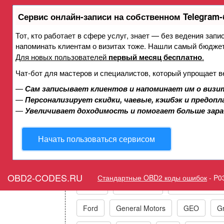
Сервис онлайн-записи на собственном Telegram-
Тот, кто работает в сфере услуг, знает — без ведения запи
Ошибка P033A Датчик дето
напоминать клиентам о визитах тоже. Нашли самый бюдже
элект
Для новых пользователей
первый месяц бесплатно
.
Чат-бот для мастеров и специалистов, который упрощает в
—
Сам записывает клиентов и напоминает им о визи
Горит ошибка Check Engi
—
Персонализирует скидки, чаевые, кэшбэк и предоп
—
Увеличивает доходимость и помогает больше зар
Начать пользоваться сервисом
Коды ошибок п
OBD2-CODES.RU
Стандартные OBD2 коды ошибок
-
P0
Acura
Alfa Romeo
Audi/VW/Skoda
Ford
General Motors
GEO
Gr