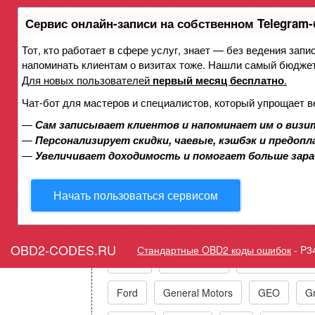
Сервис онлайн-записи на собственном Telegram-
Тот, кто работает в сфере услуг, знает — без ведения запи
Ошибка P3448 Управление 
напоминать клиентам о визитах тоже. Нашли самый бюдже
высо
Для новых пользователей
первый месяц бесплатно
.
Чат-бот для мастеров и специалистов, который упрощает в
—
Сам записывает клиентов и напоминает им о визи
Горит ошибка Check Engin
—
Персонализирует скидки, чаевые, кэшбэк и предоп
Contr
—
Увеличивает доходимость и помогает больше зар
Начать пользоваться сервисом
Коды ошибок п
OBD2-CODES.RU
Стандартные OBD2 коды ошибок
-
P3
Acura
Alfa Romeo
Audi/VW/Skoda
Ford
General Motors
GEO
Gr