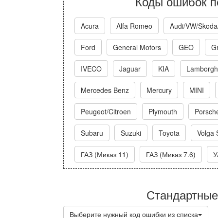
Коды ошибок п
Acura
Alfa Romeo
Audi/VW/Skoda
Ford
General Motors
GEO
Gr
IVECO
Jaguar
KIA
Lamborghi
Mercedes Benz
Mercury
MINI
Peugeot/Citroen
Plymouth
Porsch
Subaru
Suzuki
Toyota
Volga 
ГАЗ (Миказ 11)
ГАЗ (Миказ 7.6)
У
Стандартные
Выберите нужный код ошибки из списка