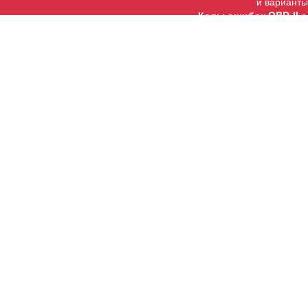
и варианты
Коды ошибок OBD-II с