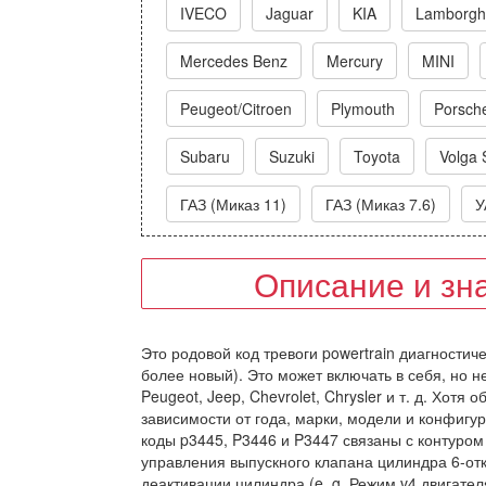
IVECO
Jaguar
KIA
Lamborghi
Mercedes Benz
Mercury
MINI
Peugeot/Citroen
Plymouth
Porsch
Subaru
Suzuki
Toyota
Volga 
ГАЗ (Миказ 11)
ГАЗ (Миказ 7.6)
У
Описание и зн
Это родовой код тревоги powertrain диагностич
более новый). Это может включать в себя, но 
Peugeot, Jeep, Chevrolet, Chrysler и т. д. Хот
зависимости от года, марки, модели и конфигу
коды p3445, P3446 и P3447 связаны с контуром
управления выпускного клапана цилиндра 6-от
деактивации цилиндра (e. g. Режим v4 двигате