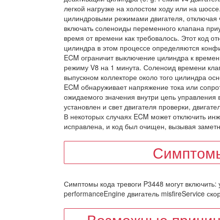
легкой нагрузке на холостом ходу или на шосс
цилиндровыми режимами двигателя, отключая ч
включать соленоиды переменного клапана при
время от времени как требовалось. Этот код от
цилиндра в этом процессе определяются конфи
ECM ограничит выключение цилиндра к времени 
режиму V8 на 1 минута. Соленоид времени кла
выпускном коллекторе около того цилиндра ос
ECM обнаруживает напряжение тока или сопро
ожидаемого значения внутри цепь управления в
установлен и свет двигателя проверки, двигате
В некоторых случаях ECM может отключить инже
исправлена, и код был очищен, вызывая замет
Симптомы
Симптомы кода тревоги P3448 могут включить: 
performanceEngine двигатель misfireService ск
Возможные причин