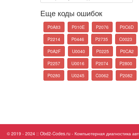
Еще коды ошибок
P0A83
P010E
P2076
P0C6D
P2214
P0446
P2735
C0023
P0A2F
U0040
P0225
P0CA2
P2257
U0016
P2074
P2800
P0280
U0245
C0062
P2082
© 2019 - 2024 :: Obd2-Codes.ru - Компьютерная диагностика а