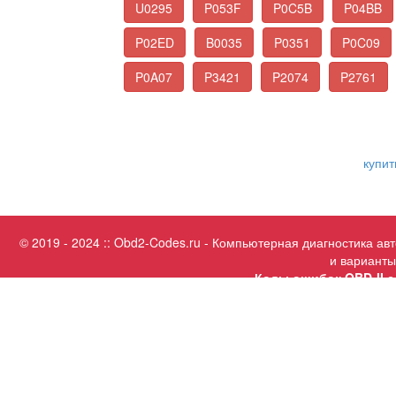
U0295
P053F
P0C5B
P04BB
P02ED
B0035
P0351
P0C09
P0A07
P3421
P2074
P2761
купит
© 2019 - 2024 :: Obd2-Codes.ru - Компьютерная диагностика а
и варианты
Коды ошибок OBD-II с