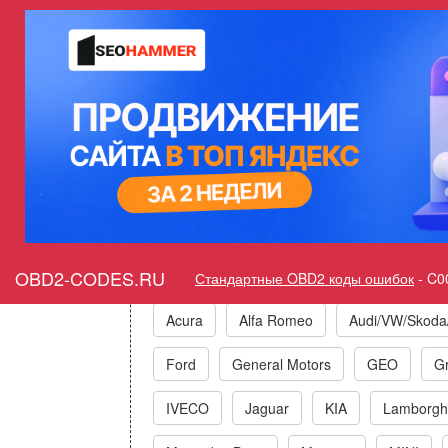
Ошибка C001A Left Rear Hyd
Горит оши
Коды ошибок п
OBD2-CODES.RU
Стандартные OBD2 коды ошибок
-
C0
Acura
Alfa Romeo
Audi/VW/Skoda
Ford
General Motors
GEO
Gr
IVECO
Jaguar
KIA
Lamborghi