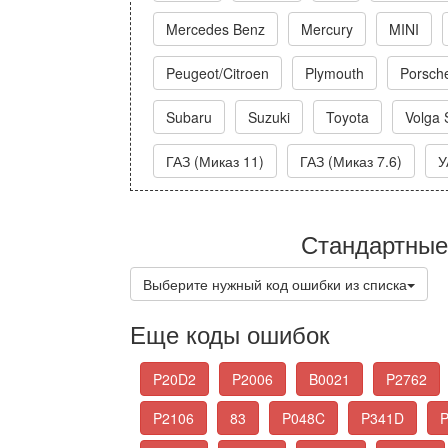
Mercedes Benz
Mercury
MINI
Peugeot/Citroen
Plymouth
Porsch
Subaru
Suzuki
Toyota
Volga 
ГАЗ (Миказ 11)
ГАЗ (Миказ 7.6)
У
Стандартные
Выберите нужный код ошибки из списка
Еще коды ошибок
P20D2
P2006
B0021
P2762
P2106
83
P048C
P341D