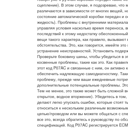
сцепление). В этом случае, я подозреваю, что
различаются в зависимости от многих вещей, но
состояние автоматической коробки передач и 
жидкость). Проблемы с внутренними материала
управляя условия насколько время переноса, 
последствий к этому недостатку обеспокоенны
вещи такого характера, как правило, вызываю
обстоятельства. Это, как говорится, имейте эт
устранение неисправностей. Установить подер
Проверьте боковину шины, чтобы убедиться в э
косвенные проблемы, такие как это. Как прави
этот код P07AC и связанные с ним, он активно 
обеспечить надлежащую самодиагностику. Таки
проблему, прежде чем ваши ежедневные потре
дополнительные потенциальные проблемы. Это
Тем не менее, это также может быть сложной вн
открытое, водное вторжение). Убедитесь в том
делают легко упускать ошибки, которые стоят ты
относиться к нескольким различным возможны
цепью/проводом или вы можете общаться с сп
все это, всегда обратитесь к руководству по об
спецификаций. Код P07AC регистрируется ECM,