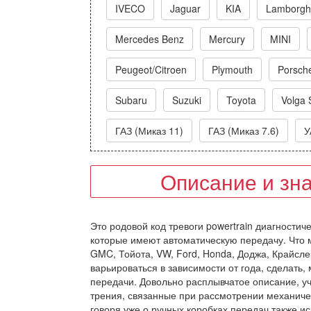
IVECO
Jaguar
KIA
Lamborghi
Mercedes Benz
Mercury
MINI
Peugeot/Citroen
Plymouth
Porsch
Subaru
Suzuki
Toyota
Volga 
ГАЗ (Миказ 11)
ГАЗ (Миказ 7.6)
У
Описание и зн
Это родовой код тревоги powertrain диагностич
которые имеют автоматическую передачу. Что м
GMC, Тойота, VW, Ford, Honda, Доджа, Крайсле
варьироваться в зависимости от года, сделать,
передачи. Довольно расплывчатое описание, уч
трения, связанные при рассмотрении механичес
говоря уже о ручных коробках передач также и