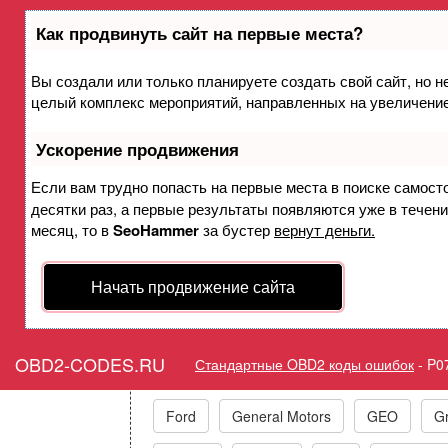
Как продвинуть сайт на первые места?
Вы создали или только планируете создать свой сайт, но не
Ошибка P07AC Фрикцион
целый комплекс мероприятий, направленных на увеличение
функционирование или за
Ускорение продвижения
Горит ошибка Check Eng
Если вам трудно попасть на первые места в поиске самост
десятки раз, а первые результаты появляются уже в течение
Element F P
месяц, то в
SeoHammer
за бустер
вернут деньги.
Начать продвижение сайта
Коды ошибок п
OBD2-CODES.RU
Стандартные OBD2 коды ошибок
-
P0
Acura
Alfa Romeo
Audi/VW/Skoda
Ford
General Motors
GEO
Gr