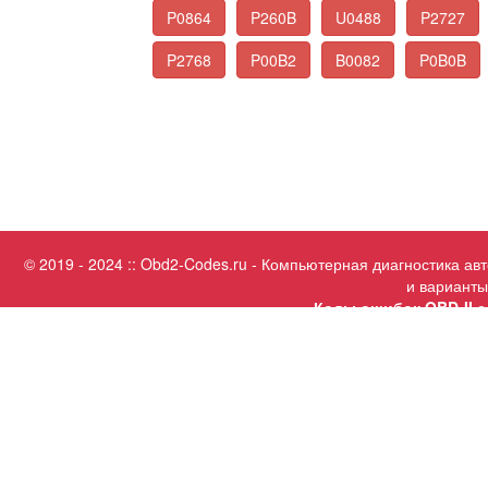
P0864
P260B
U0488
P2727
P2768
P00B2
B0082
P0B0B
© 2019 - 2024 :: Obd2-Codes.ru - Компьютерная диагностика а
и варианты
Коды ошибок OBD-II с