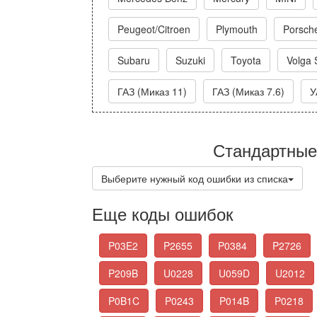
Peugeot/Citroen
Plymouth
Porsch
Subaru
Suzuki
Toyota
Volga 
ГАЗ (Миказ 11)
ГАЗ (Миказ 7.6)
У
Стандартные
Выберите нужный код ошибки из списка
Еще коды ошибок
P03E2
P2655
P0384
P2726
P209B
U0228
U059D
U2012
P0B1C
P0243
P014B
P0218