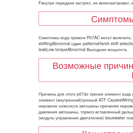
Fвнутри передачи застрял, не включая/захват,
Симптомы
Симптомы кода тревоги P07AC могут включить: н
shiftingAbnormal сдвиг patternsHarsh shift sele
leakLow torqueAbnormal Выходная мощность
Возможные причин
Причины для этого p07ac трения элемент кода
элемент (внутренний)грязный ATF CausesWiring
неровное сизесиссе автошины причиняя неровн
давления автошины, тормоз вставленный дальш
(модуль управления двигателем) issuewater по