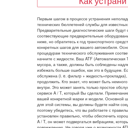
Как устран
Первым шагом в процессе устранения неполад
технических бюллетеней службы для известных
Предварительные диагностические шаги будут о
соотвествующие предварительные оборудовани
ниже, но обратитесь к год транспортного средства
конкретных шагов для вашего автомобиля. Осн
процедурам технического обслуживания соответ
начните с жидкости. Ваш ATF (Автоматическая 
мусора, а также, должны быть соблюдены надл
избежать больше ошибок, как это в будущем. Е
обслужена (i. e. фильтр + жидкость+прокладка)
продолжить. Кто знает, что может быть немног
внутри. Это может занять только простое обслу
сервисе A / T, который Вы сделали. Примечани
вашей конкретной марки и модели. Основной ша
для этой системы, вы должны будете найти со
поэтому убедитесь, что вы работаете с правиль
установлен правильно, чтобы обеспечить хоро
A / T, он может подвергаться вибрациям, кото
повреждению. Не говоря уже о возможности A