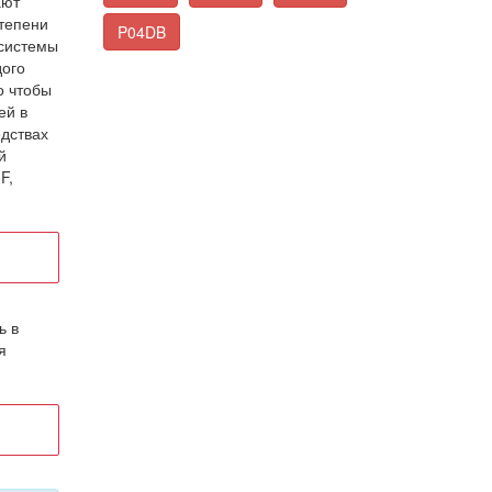
ают
степени
P04DB
 системы
дого
о чтобы
ей в
дствах
й
F,
ь в
я