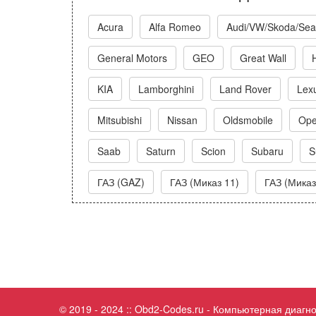
Acura
Alfa Romeo
Audi/VW/Skoda/Sea
General Motors
GEO
Great Wall
KIA
Lamborghini
Land Rover
Lex
Mitsubishi
Nissan
Oldsmobile
Ope
Saab
Saturn
Scion
Subaru
S
ГАЗ (GAZ)
ГАЗ (Миказ 11)
ГАЗ (Миказ
© 2019 - 2024 :: Obd2-Codes.ru - Компьютерная диаг