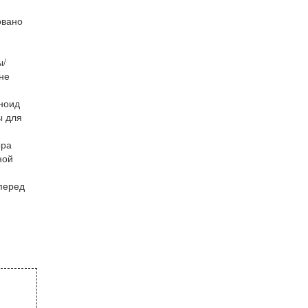
овано
ы/
не
ноид
ы для
ора
ной
перед