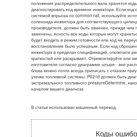
положения распределительного вала хранятся коды
диагностировать код времени инжектора. Если код 
системой впрыска по common rail, используйте ис
соленоида инжектора для соответствующего цилинд
производителя, должен быть заменен, прежде чем 
заменены, ясность все коды которые могут хранить
будет входить в режим готовности или код не переу
восстановление было успешным. Если код сброшен-
инжектора в пределах спецификаций, отключите ре
краткостей или раскрывает. Отремонтируйте или з
изготовителя согласно диаграмме штыря - вне рас
блока можно почти всегда приписать с отказом пр
утечки топливной системы. P021d должен быть диа
экстремального топливного pressureDetermine, ка
началом вашего диагноза
В статье использован машинный перевод.
Коды ошибо