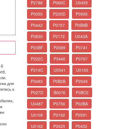
P2788
P060C
U0455
P0050
P220D
P0926
P0442
P0757
P0B9B
P0830
P2172
U043A
P20BF
P2069
P0741
P222C
P3440
P0767
II
P219C
U0541
U0165
rd,
ели.
P3483
P0B2B
P2549
ска для
итесь к
P027D
B0076
P0BC0
обилях,
U0487
P0756
P02BA
ма
жен
U0108
P2192
P2591
асно
U0162
P2625
P0432