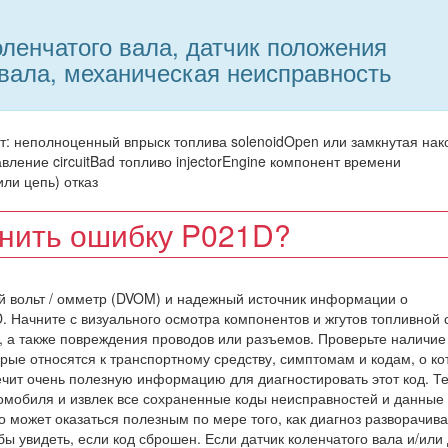
ленчатого вала, датчик положения
вала, механическая неисправность
: неполноценный впрыск топлива solenoidOpen или замкнутая нак
вление circuitBad топливо injectorEngine компонент времени
или цепь) отказ
анить ошибку P021D?
й вольт / омметр (DVOM) и надежный источник информации о
. Начните с визуального осмотра компонентов и жгутов топливной
, а также повреждения проводов или разъемов. Проверьте наличие
рые относятся к транспортному средству, симптомам и кодам, о к
ечит очень полезную информацию для диагностировать этот код. Т
омобиля и извлек все сохраненные коды неисправностей и данные 
о может оказаться полезным по мере того, как диагноз разворачива
бы увидеть, если код сброшен. Если датчик коленчатого вала и/или