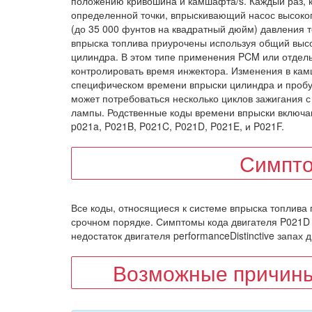
положению кривошина и камшафта/s. Каждый раз, к
определенной точки, впрыскивающий насос высоког
(до 35 000 фунтов на квадратный дюйм) давления 
впрыска топлива приурочены используя общий выс
цилиндра. В этом типе применения PCM или отдель
контролировать время инжектора. Изменения в ка
специфическом времени впрыски цилиндра и пробуж
может потребоваться несколько циклов зажигания с
лампы. Родственные коды времени впрыски включают
p021a, P021B, P021C, P021D, P021E, и P021F.
Симпто
Все коды, относящиеся к системе впрыска топлива 
срочном порядке. Симптомы кода двигателя P021D м
недостаток двигателя performanceDistinctive запах
Возможные причины