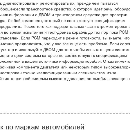
, диагностировать и ремонтировать их, прежде чем пытаться
сброшен:если транспортное средство, о котором идет речь, оборуд
точник информации о ДВОМ и транспортном средстве для проверки
ра. Любой компонент, который не соответствует спецификациям
продолжить. После того как подозрительные части отремонтирован
ся во время испытания и тест-драйва корабль до тех пор пока PCM 
становлен. Если PCM переходит в режим готовности, вы знаете, что
можно предположить, что у вас все еще есть проблема. Если соле
гулятор и используйте ДВОМ для того чтобы испытать цепи систем
амените цепи системы которые не соответствуют к спецификациям
положенной в вашем источнике информации корабля. Отказ инжект
иурочивая компонента двигателя или некоторым типом высоконапор
гностирован только квалифицированным специалистом из-за
кой тип топливной системы высокого давления автомобиль оснащен 
к по маркам автомобилей