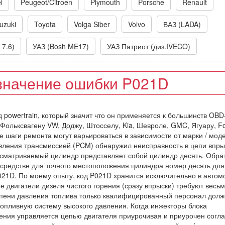
l
Peugeot/Citroen
Plymouth
Porsche
Renault
uzuki
Toyota
Volga Siber
Volvo
ВАЗ (LADA)
 7.6)
УАЗ (Bosh ME17)
УАЗ Патриот (диз.IVECO)
значение ошибки P021D
д powertrain, который значит что он применяется к большинств OBD-
Фольксвагену VW, Доджу, Штосселу, Kia, Шевроле, GMC, Ягуару, Fo
ые шаги ремонта могут варьироваться в зависимости от марки / мод
вления трансмиссией (PCM) обнаружил неисправность в цепи впры
ссматриваемый цилиндр представляет собой цилиндр десять. Обрат
средстве для точного местоположения цилиндра номер десять для
021D. По моему опыту, код P021D хранится исключительно в автом
двигатели дизеля чистого горения (сразу впрыски) требуют весь
тепени давления топлива только квалифицированный персонал дол
топливную систему высокого давления. Когда инжекторы блока
ния управляется цепью двигателя приурочивая и приурочен согл