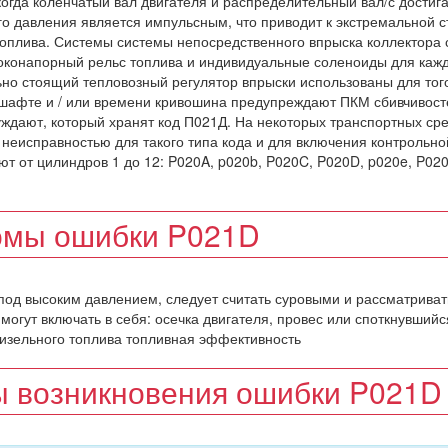
огда коленчатый вал двигателя и распределительный вал/с достиг
о давления является импульсным, что приводит к экстремальной 
топлива. Системы системы непосредственного впрыска коллектора
оконапорный рельс топлива и индивидуальные соленоиды для каж
но стоящий тепловозный регулятор впрыски использованы для тог
мшафте и / или времени кривошина предупреждают ПКМ сбивчивост
дают, который хранят код П021Д. На некоторых транспортных сре
 неисправностью для такого типа кода и для включения контрольно
 от цилиндров 1 до 12: P020A, p020b, P020C, P020D, p020e, P020
мы ошибки P021D
под высоким давлением, следует считать суровыми и рассматриват
огут включать в себя: осечка двигателя, провес или споткнувшийс
 дизельного топлива топливная эффективность
 возникновения ошибки P021D