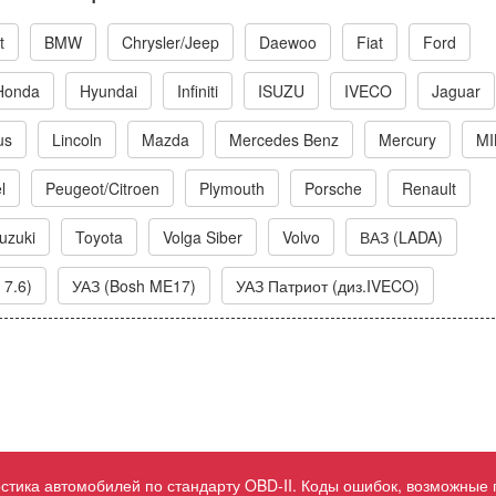
t
BMW
Chrysler/Jeep
Daewoo
Fiat
Ford
Honda
Hyundai
Infiniti
ISUZU
IVECO
Jaguar
us
Lincoln
Mazda
Mercedes Benz
Mercury
MI
l
Peugeot/Citroen
Plymouth
Porsche
Renault
uzuki
Toyota
Volga Siber
Volvo
ВАЗ (LADA)
 7.6)
УАЗ (Bosh ME17)
УАЗ Патриот (диз.IVECO)
ностика автомобилей по стандарту OBD-II. Коды ошибок, возможные