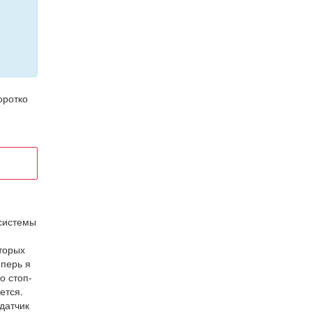
оротко
 системы
оторых
еперь я
о стоп-
ется.
 датчик