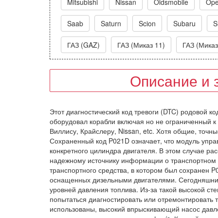
Mitsubishi
Nissan
Oldsmobile
Ope
Saab
Saturn
Scion
Subaru
S
ГАЗ (GAZ)
ГАЗ (Миказ 11)
ГАЗ (Миказ
Описание и 
Этот диагностический код тревоги (DTC) родовой ко
оборудовал корабли включая но не ограниченный к 
Виллису, Крайслеру, Nissan, etc. Хотя общие, точн
Сохраненный код P021D означает, что модуль упра
конкретного цилиндра двигателя. В этом случае ра
надежному источнику информации о транспортном 
транспортного средства, в котором был сохранен P
оснащенных дизельными двигателями. Сегодняшние 
уровней давления топлива. Из-за такой высокой с
попытаться диагностировать или отремонтировать 
использованы, высокий впрыскивающий насос давле