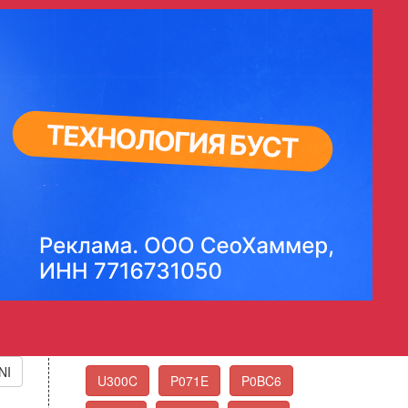
индр 10
tion Timing
Стандартные коды
ошибок OBD-II
Выберите нужный код ошибки из списка
Еще коды ошибок
NI
U300C
P071E
P0BC6