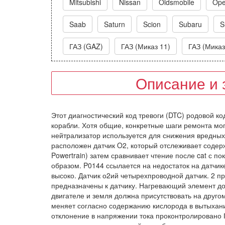
Mitsubishi
Nissan
Oldsmobile
Ope
Saab
Saturn
Scion
Subaru
S
ГАЗ (GAZ)
ГАЗ (Миказ 11)
ГАЗ (Миказ
Описание и 
Этот диагностический код тревоги (DTC) родовой ко
корабли. Хотя общие, конкретные шаги ремонта мог
нейтрализатор используется для снижения вредных
расположен датчик O2, который отслеживает содер
Powertrain) затем сравнивает чтение после cat с п
образом. P0144 ссылается на недостаток на датчик
высоко. Датчик о2ий четырехпроводной датчик. 2 
предназначены к датчику. Нагревающий элемент до
двигателе и земля должна присутствовать на друго
меняет согласно содержанию кислорода в вытыхании
отклонение в напряжении тока проконтролировано П