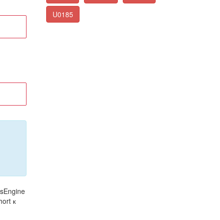
U0185
tsEngine
ort к