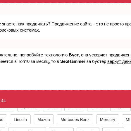
е знаете, как продвигать? Продвижение сайта – это не просто п
еваемый кислородный датчик 3, банк 1 
поисковых системах.
ка Check Engine P0144 O2 Sensor Circui
оятельно, попробуйте технологию
Буст
, она ускоряет продвижен
инется в Топ10 за месяц, то в
SeoHammer
за бустер
вернут день
к по маркам автомобилей
t
BMW
Chrysler/Jeep
Daewoo
Fiat
Ford
144
Honda
Hyundai
Infiniti
ISUZU
IVECO
Jaguar
us
Lincoln
Mazda
Mercedes Benz
Mercury
MI