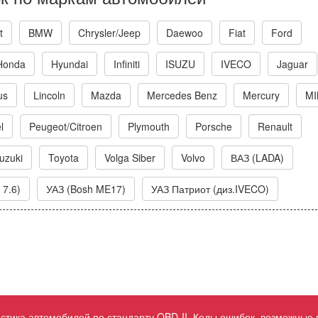
t
BMW
Chrysler/Jeep
Daewoo
Fiat
Ford
Honda
Hyundai
Infiniti
ISUZU
IVECO
Jaguar
us
Lincoln
Mazda
Mercedes Benz
Mercury
MI
l
Peugeot/Citroen
Plymouth
Porsche
Renault
uzuki
Toyota
Volga Siber
Volvo
ВАЗ (LADA)
 7.6)
УАЗ (Bosh ME17)
УАЗ Патриот (диз.IVECO)
ностика автомобилей по стандарту OBD-II. Коды ошибок, возможные