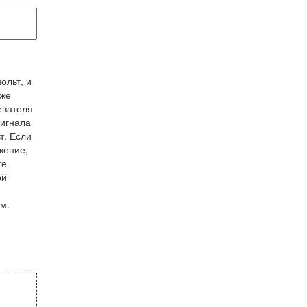
ольт, и
кже
евателя
сигнала
т. Если
жение,
те
ой
м.