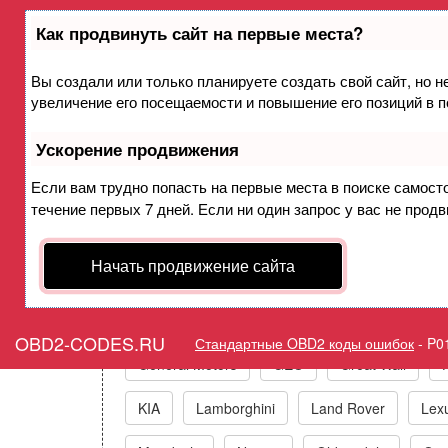
Как продвинуть сайт на первые места?
Вы создали или только планируете создать свой сайт, но н
Ошибка P0144 Подогр
увеличение его посещаемости и повышение его позиций в 
Ускорение продвижения
Горит ошиб
Если вам трудно попасть на первые места в поиске самост
течение первых 7 дней. Если ни один запрос у вас не продв
Коды ошибо
Начать продвижение сайта
Acura
Alfa Romeo
Audi/VW/Skoda/Sea
OBD2-CODES.RU
Стандартные OBD2 коды ошибок
-
P0
General Motors
GEO
Great Wall
KIA
Lamborghini
Land Rover
Lex