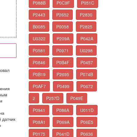
P088B
P0C9F
P051C
P2443
P2652
P2830
B0085
P0058
P2825
U0322
P209A
P042A
P0581
P0971
U0298
P0846
P0B4F
P0457
довал
P0B19
P2695
P074B
й
P0AF7
P0499
P0672
ления
жным
2
P257D
P049E
ом
P0941
P086A
U011D
на
й датчик
P08A1
P069A
P06E5
о
P0175
P041D
P0636