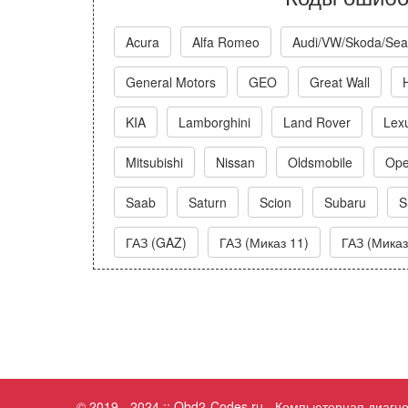
Acura
Alfa Romeo
Audi/VW/Skoda/Sea
General Motors
GEO
Great Wall
KIA
Lamborghini
Land Rover
Lex
Mitsubishi
Nissan
Oldsmobile
Ope
Saab
Saturn
Scion
Subaru
S
ГАЗ (GAZ)
ГАЗ (Миказ 11)
ГАЗ (Миказ
© 2019 - 2024 :: Obd2-Codes.ru - Компьютерная диаг