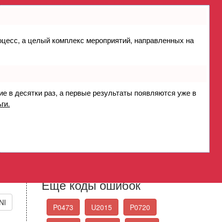
роцесс, а целый комплекс мероприятий, направленных на
- высокое напряжение
t High B1S3
ие в десятки раз, а первые результаты появляются уже в
ги.
Стандартные коды
ошибок OBD-II
Выберите нужный код ошибки из списка
Еще коды ошибок
NI
P0473
U2015
P0720