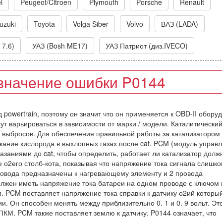
l
Peugeot/Citroen
Plymouth
Porsche
Renault
uzuki
Toyota
Volga Siber
Volvo
ВАЗ (LADA)
 7.6)
УАЗ (Bosh ME17)
УАЗ Патриот (диз.IVECO)
значение ошибки P0144
д powertrain, поэтому он значит что он применяется к OBD-II обору
ут варьироваться в зависимости от марки / модели. Каталитически
 выбросов. Для обеспечения правильной работы за катализатором
жание кислорода в выхлопных газах после cat. PCM (модуль управ
оказаниями до cat, чтобы определить, работает ли катализатор дол
е о2его столб-кота, показывая что напряжение тока сигнала слишк
провода предназначены к нагревающему элементу и 2 провода
лжен иметь напряжение тока батареи на одном проводе с ключом 
м. PCM поставляет напряжение тока справки к датчику о2ий которы
. Он способен менять между приблизительно 0. 1 и 0. 9 вольт. Эт
КМ. PCM также поставляет землю к датчику. P0144 означает, что