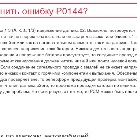
анить ошибку P0144?
 1 3 (A. k. a. 1/3) напряжение датчика o2. Возможно, потребуется
 не начнет переключаться. Если он застрял высоко, или близко к 1 в
ошей земли как на нагревательном элементе, так и на датчике. Та
 хорошее напряжение тока батареи. Никакая деятельность подогр
хороши и напряжение батареи присутствует, то соедините провод 
румент сканирования должен читать низкий или почти нулевой воль
2. Если соединение сигнального провода с землей не снижает напря
что никакой контакт с горячими компонентами вытыхания. Обеспечь
дка проверяет вне, то реперформ предыдущая проверка монтажн
я чтения датчика о2его, то проблема проводки которая не видима.
у для проблем. Но если результат тот же, то PCM может быть плохи
к по маркам автомобилей