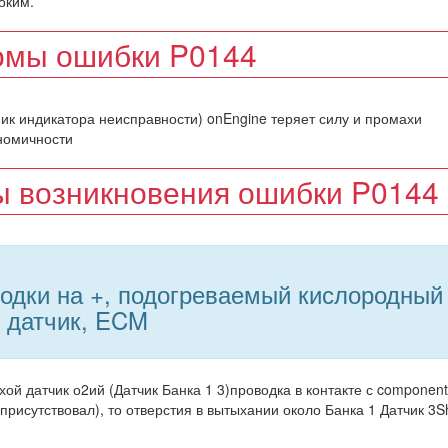
оким.
омы ошибки P0144
ик индикатора неисправности) onEngine теряет силу и промахи
ономичности
 возникновения ошибки P0144
одки на +, подогреваемый кислородный
датчик, ECM
й датчик о2ий (Датчик Банка 1 3)проводка в контакте с componen
рисутствовал), то отверстия в вытыхании около Банка 1 Датчик 3Sh