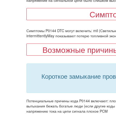
напряжение на сигнальной цепи было слишком выс
Симпт
Симптомы P0144 DTC могут включить: mil (Светильн
intermittentlyMay показывают потерю топливной эк
Возможные причины
Короткое замыкание пров
Потенциальные причины кода P0144 включают: плохо
вытыхания бежать богатые люди (если другие коды п
напряжению тока на цепи сигнала плохое PCM