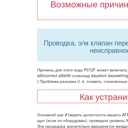
Возможные причин
Проводка, э/м клапан пер
неисправно
Причины для этого кода P072F может включать: 
atfincorrect atfshift соленоид issuetcm issuewirin
) Проблема разъема (i. e. плавить, сломленные
Как устран
Основной шаг #1верить целостность вашего AT
щуп (если он оборудован), проверьте уровень 
Эта процедура значительно варьируется межд