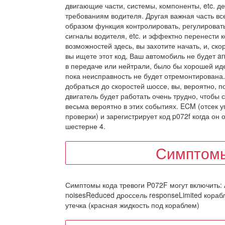
двигающие части, системы, компоненты, etc. д
требованиям водителя. Другая важная часть вс
образом функция контролировать, регулировать
сигналы водителя, etc. и эффектно перенести 
возможностей здесь, вы захотите начать, и, ско
вы ищете этот код, Ваш автомобиль не будет an
в передаче или нейтрали, было бы хорошей иде
пока неисправность не будет отремонтирована.
добраться до скоростей шоссе, вы, вероятно, п
двигатель будет работать очень трудно, чтобы
весьма вероятно в этих событиях. ECM (отсек у
проверки) и зарегистрирует код p072f когда он
шестерне 4.
Симптомы
Симптомы кода тревоги P072F могут включить:
noisesReduced дроссель responseLimited кораб
утечка (красная жидкость под кораблем)