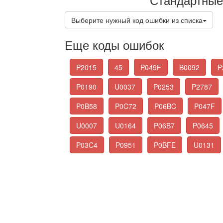
Выберите нужный код ошибки из списка
Еще коды ошибок
P2015
45
P049F
B0092
P
P0190
U0037
P0253
P2787
P0B58
P0C72
P06BC
P047F
U0007
U0164
P06B7
P0645
P03C4
P0951
P0BFE
U0131