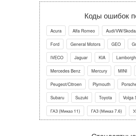
Коды ошибок п
Acura
Alfa Romeo
Audi/VW/Skoda
Ford
General Motors
GEO
Gr
IVECO
Jaguar
KIA
Lamborghi
Mercedes Benz
Mercury
MINI
Peugeot/Citroen
Plymouth
Porsch
Subaru
Suzuki
Toyota
Volga 
ГАЗ (Миказ 11)
ГАЗ (Миказ 7.6)
У
Стандартные