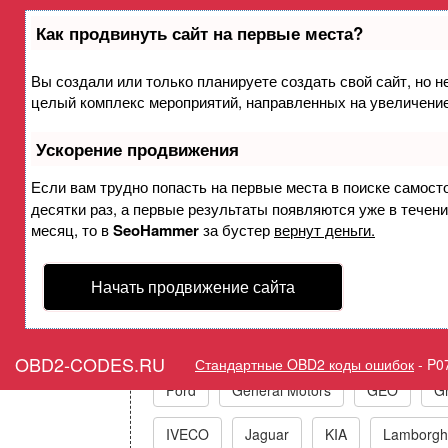
Как продвинуть сайт на первые места?
Вы создали или только планируете создать свой сайт, но не
Ошибка P072F Система КП
целый комплекс мероприятий, направленных на увеличение
Ускорение продвижения
Горит ошибка Check 
Если вам трудно попасть на первые места в поиске самост
десятки раз, а первые результаты появляются уже в течение
месяц, то в
SeoHammer
за бустер
вернут деньги.
Начать продвижение сайта
Коды ошибок п
Acura
Alfa Romeo
Audi/VW/Skoda
OBD2-CODES.RU
Стандартные OBD2 коды ошибок
-
P0
Ford
General Motors
GEO
Gr
IVECO
Jaguar
KIA
Lamborghi