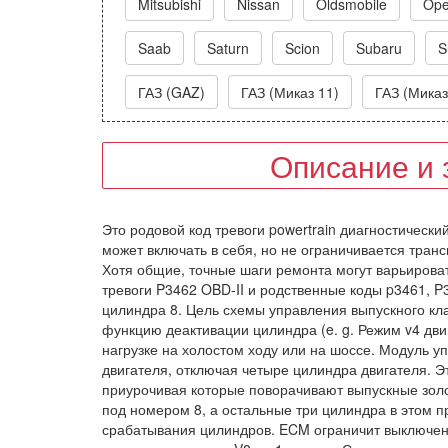
Mitsubishi
Nissan
Oldsmobile
Ope
Saab
Saturn
Scion
Subaru
S
ГАЗ (GAZ)
ГАЗ (Миказ 11)
ГАЗ (Миказ
Описание и 
Это родовой код тревоги powertrain диагностически
может включать в себя, но не ограничивается трансп
Хотя общие, точные шаги ремонта могут варьироват
тревоги P3462 OBD-II и родственные коды p3461, P
цилиндра 8. Цель схемы управления выпускного кл
функцию деактивации цилиндра (e. g. Режим v4 дви
нагрузке на холостом ходу или на шоссе. Модуль 
двигателя, отключая четыре цилиндра двигателя. 
приурочивая которые поворачивают выпускные золот
под номером 8, а остальные три цилиндра в этом 
срабатывания цилиндров. ECM ограничит выключени