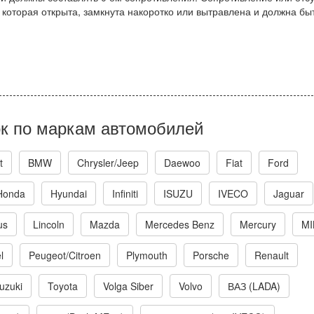
которая открыта, замкнута накоротко или вытравлена и должна бы
к по маркам автомобилей
t
BMW
Chrysler/Jeep
Daewoo
Fiat
Ford
Honda
Hyundai
Infiniti
ISUZU
IVECO
Jaguar
us
Lincoln
Mazda
Mercedes Benz
Mercury
MI
l
Peugeot/Citroen
Plymouth
Porsche
Renault
uzuki
Toyota
Volga Siber
Volvo
ВАЗ (LADA)