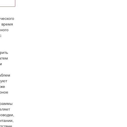
ческого
е время
рного
с
рить
атем
и
аблем
буют
кже
орное
аграммы
еляет
оводки,
итании,
тствие