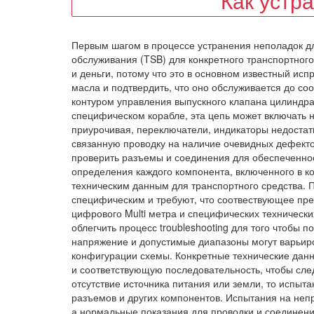
Как устр
Первым шагом в процессе устранения неполадок д
обслуживания (TSB) для конкретного транспортного
и деньги, потому что это в основном известный ис
масла и подтвердить, что оно обслуживается до со
контуром управления выпускного клапана цилиндра
специфическом корабле, эта цепь может включать 
приурочивая, переключатели, индикаторы недостат
связанную проводку на наличие очевидных дефектов
проверить разъемы и соединения для обеспеченнос
определения каждого компонента, включенного в к
техническим данным для транспортного средства. 
специфическим и требуют, что соотвествующее пр
цифрового Multi метра и специфических технически
облегчить процесс troubleshooting для того чтобы
напряжение и допустимые диапазоны могут варьиров
конфигурации схемы. Конкретные технические данн
и соответствующую последовательность, чтобы сле
отсутствие источника питания или земли, то испы
разъемов и других компонентов. Испытания на неп
а нормальные показания для проводки и соединени