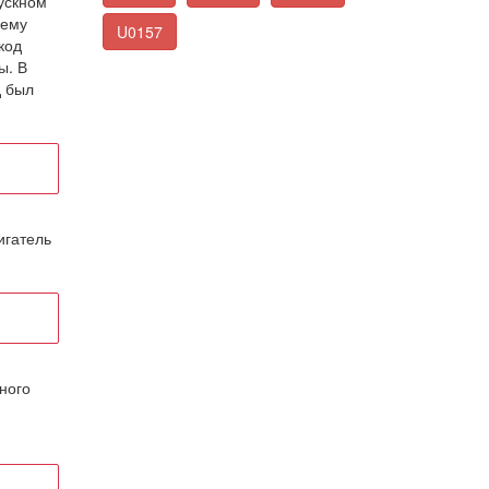
ускном
лему
U0157
код
ы. В
д был
игатель
ного