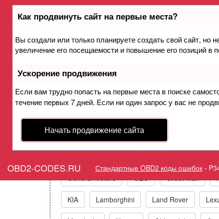
Как продвинуть сайт на первые места?
Вы создали или только планируете создать свой сайт, но н
Ошибка P3462 Управ
увеличение его посещаемости и повышение его позиций в 
Ускорение продвижения
Горит ошибка Check Eng
Если вам трудно попасть на первые места в поиске самост
течение первых 7 дней. Если ни один запрос у вас не продв
Коды ошибо
Начать продвижение сайта
Acura
Alfa Romeo
Audi/VW/Skoda/Sea
OBD2-CODES.RU
Стандартные OBD2 коды ошибок
-
P3
General Motors
GEO
Great Wall
KIA
Lamborghini
Land Rover
Lex