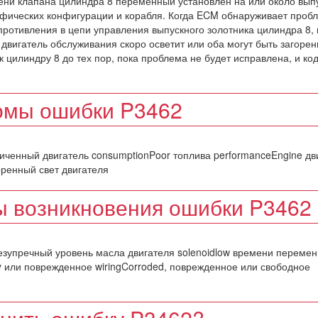
мени клапана цилиндра 8 переменный установлен на или около вып
ифических конфигурации и корабля. Когда ECM обнаруживает проб
ротивления в цепи управления выпускного золотника цилиндра 8, 
 двигатель обслуживания скоро осветит или оба могут быть загорен
 цилиндру 8 до тех пор, пока проблема не будет исправлена, и ко
омы ошибки P3462
иченный двигатель consumptionPoor топлива performanceEngine дв
горенный свет двигателя
 возникновения ошибки P3462
безупречный уровень масла двигателя solenoidlow времени перемен
ty или поврежденное wiringCorroded, поврежденное или свободное