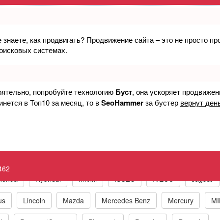
е знаете, как продвигать? Продвижение сайта – это не просто п
ление выпускным клапаном, цилиндр 8
поисковых системах.
ine P3462 Cylinder 8 Exhaust Valve Cont
оятельно, попробуйте технологию
Буст
, она ускоряет продвижен
инется в Топ10 за месяц, то в
SeoHammer
за бустер
вернут день
к по маркам автомобилей
t
BMW
Chrysler/Jeep
Daewoo
Fiat
Ford
462
Honda
Hyundai
Infiniti
ISUZU
IVECO
Jaguar
us
Lincoln
Mazda
Mercedes Benz
Mercury
MI