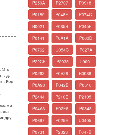
P250A
P2707
P0918
P0189
P048F
P074C
B0021
P085B
P045F
P0141
P0A1A
P060D
P0762
U054C
P027A
P22CF
P2035
U0001
. Это
P0263
P0B28
B0086
т. д.
ля. Код
P0A98
P042B
P0510
ь
P2444
P216E
P2195
жимами
P04A3
P02F8
P0848
пана
линдру
P0697
P0259
U0405
P0731
P2323
P047B