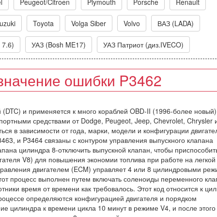
l
Peugeot/Citroen
Plymouth
Porsche
Renault
uzuki
Toyota
Volga Siber
Volvo
ВАЗ (LADA)
 7.6)
УАЗ (Bosh ME17)
УАЗ Патриот (диз.IVECO)
значение ошибки P3462
й (DTC) и применяется к много кораблей OBD-II (1996-более новый)
ортными средствами от Dodge, Peugeot, Jeep, Chevrolet, Chrysler и 
ься в зависимости от года, марки, модели и конфигурации двигате
3463, и P3464 связаны с контуром управления выпускного клапана
апана цилиндра 8-отключить выпускной клапан, чтобы приспособит
гателя V8) для повышения экономии топлива при работе на легкой
управления двигателем (ECM) управляет 4 или 8 цилиндровыми ре
Этот процесс выполнен путем включать соленоиды переменного кла
ники время от времени как требовалось. Этот код относится к ци
процессе определяются конфигурацией двигателя и порядком
е цилиндра к времени цикла 10 минут в режиме V4, и после этого