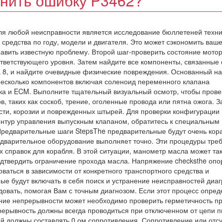
анить ошибку P3462?
ля любой неисправности является исследование бюллетеней техни
 средства по году, модели и двигателя. Это может сэкономить ваш
править известную проблему. Второй шаг-проверить состояние мото
ответствующего уровня. Затем найдите все компоненты, связанные 
 8, и найдите очевидные физические повреждения. Основанный на
несколько компонентов включая соленоид переменного клапана
ка и ECM. Выполните тщательный визуальный осмотр, чтобы прове
, таких как соскоб, трение, оголенные провода или пятна ожога. З
ти, корозии и поврежденных штырей. Для проверки конфигурации 
онтур управления выпускным клапаном, обратитесь к специальным
Предварительные шаги StepsThe предварительные будут очень кор
едварительное оборудование выполняет точно. Эти процедуры тре
х справок для корабля. В этой ситуации, манометр масла может та
 подтвердить ограничение прохода масла. Напряжение checksthe оп
аться в зависимости от конкретного транспортного средства и
ые будут включать в себя поиск и устранение неисправностей ди
довать, помогая Вам с точным диагнозом. Если этот процесс опред
тание непрерывности может необходимо проверить герметичность пр
рерывность должны всегда проводиться при отключенном от цепи п
й должны составлять 0 ом сопротивления. Сопротивление или отсу