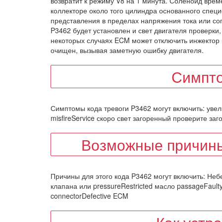
возвратит к режиму V8 на 1 минута. Соленоид вре
коллекторе около того цилиндра основанного спец
представления в пределах напряжения тока или соп
P3462 будет установлен и свет двигателя проверки,
некоторых случаях ECM может отключить инжектор к
очищен, вызывая заметную ошибку двигателя.
Симпт
Симптомы кода тревоги P3462 могут включить: увел
misfireService скоро свет загоренный проверите за
Возможные причины
Причины для этого кода P3462 могут включить: Не
клапана или pressureRestricted масло passageFaul
connectorDefective ECM