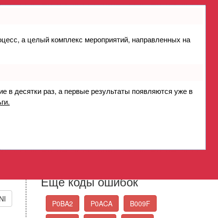
роцесс, а целый комплекс мероприятий, направленных на
 - функционирование
rol Circuit Performance
ие в десятки раз, а первые результаты появляются уже в
ги.
Стандартные коды
ошибок OBD-II
Выберите нужный код ошибки из списка
Еще коды ошибок
NI
P0BA2
P0ACA
B009F