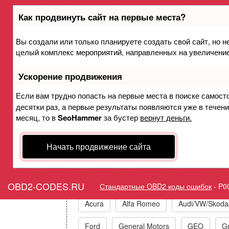
Как продвинуть сайт на первые места?
Вы создали или только планируете создать свой сайт, но не
Ошибка P00A4 Датчик
целый комплекс мероприятий, направленных на увеличение
охлаждения наддувочного
хаот
Ускорение продвижения
Если вам трудно попасть на первые места в поиске самост
десятки раз, а первые результаты появляются уже в течение
Горит ошибка Check E
месяц, то в
SeoHammer
за бустер
вернут деньги.
Temperature Sensor 
Начать продвижение сайта
Коды ошибок п
OBD2-CODES.RU
Стандартные OBD2 коды ошибок
-
P0
Acura
Alfa Romeo
Audi/VW/Skoda
Ford
General Motors
GEO
Gr