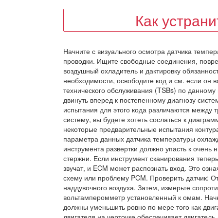
Как устран
Начните с визуального осмотра датчика темпе
проводки. Ищите свободные соединения, повреж
воздушный охладитель и дактировку обязаннос
необходимости, освободите код и см. если он 
технического обслуживания (TSBs) по данному 
двинуть вперед к постепенному диагнозу сист
испытания для этого кода различаются между т
систему, вы будете хотеть сослаться к диагра
некоторые предварительные испытания контура
параметра данных датчика температуры охлаж
инструмента развертки должно упасть к очень 
стержни. Если инструмент сканирования тепер
звучат, и ECM может распознать вход. Это озна
схему или проблему PCM. Проверить датчик: О
наддувочного воздуха. Затем, измерьте сопро
вольтамперомметр установленный к омам. Начн
должны уменьшить ровно по мере того как двига
двигателя на черточке обеспечивает двигатель