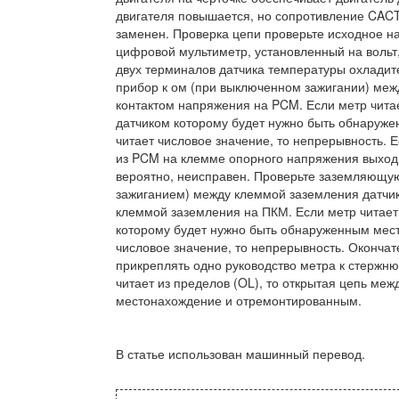
двигателя повышается, но сопротивление CACT
заменен. Проверка цепи проверьте исходное н
цифровой мультиметр, установленный на вольт,
двух терминалов датчика температуры охладите
прибор к ом (при выключенном зажигании) ме
контактом напряжения на PCM. Если метр читае
датчиком которому будет нужно быть обнаруж
читает числовое значение, то непрерывность. Е
из PCM на клемме опорного напряжения выходит
вероятно, неисправен. Проверьте заземляющую
зажиганием) между клеммой заземления датчик
клеммой заземления на ПКМ. Если метр читает 
которому будет нужно быть обнаруженным мес
числовое значение, то непрерывность. Оконча
прикреплять одно руководство метра к стержню
читает из пределов (OL), то открытая цепь ме
местонахождение и отремонтированным.
В статье использован машинный перевод.