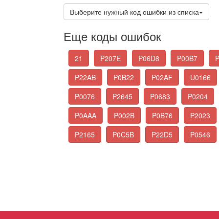
Выберите нужный код ошибки из списка
Еще коды ошибок
21
P207E
P06D8
P00B7
P22AB
P0B22
P02AF
U0166
P0076
P2645
P0683
P0204
P0AAA
P002B
P0B76
P2023
P2165
P0C5B
P22D5
P0546