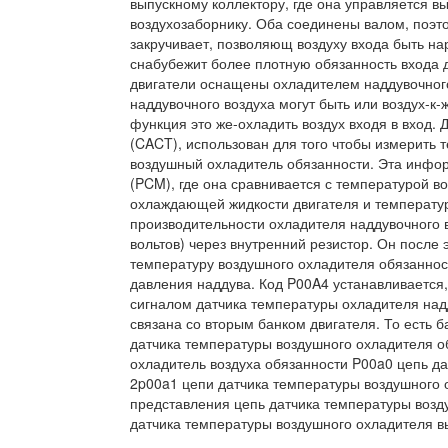
выпускному коллектору, где она управляется в
воздухозаборнику. Оба соединены валом, поэто
закручивает, позволяющ воздуху входа быть на
снабубежит более плотную обязанность входа д
двигатели оснащены охладителем наддувочного
наддувочного воздуха могут быть или воздух-к
функция это же-охладить воздух входя в вход.
(CACT), использован для того чтобы измерить 
воздушный охладитель обязанности. Эта инфо
(PCM), где она сравнивается с температурой во
охлаждающей жидкости двигателя и температу
производительности охладителя наддувочного 
вольтов) через внутренний резистор. Он после 
температуру воздушного охладителя обязаннос
давления наддува. Код P00A4 устанавливается
сигналом датчика температуры охладителя надд
связана со вторым банком двигателя. То есть 
датчика температуры воздушного охладителя о
охладитель воздуха обязанности P00a0 цепь д
2p00a1 цепи датчика температуры воздушного 
представления цепь датчика температуры возд
датчика температуры воздушного охладителя в