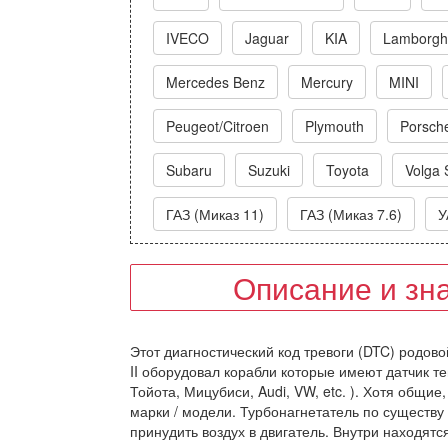
IVECO
Jaguar
KIA
Lamborghi
Mercedes Benz
Mercury
MINI
Peugeot/Citroen
Plymouth
Porsch
Subaru
Suzuki
Toyota
Volga 
ГАЗ (Миказ 11)
ГАЗ (Миказ 7.6)
У
Описание и зн
Этот диагностический код тревоги (DTC) родово
II оборудовал корабли которые имеют датчик т
Тойота, Мицубиси, Audi, VW, etc. ). Хотя общи
марки / модели. Турбонагнетатель по существу
принудить воздух в двигатель. Внутри находятс