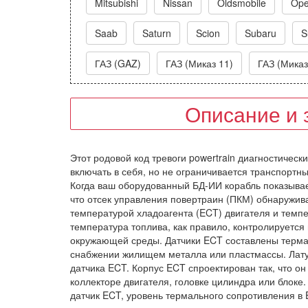
Mitsubishi
Nissan
Oldsmobile
Ope
Saab
Saturn
Scion
Subaru
S
ГАЗ (GAZ)
ГАЗ (Миказ 11)
ГАЗ (Миказ
Описание и 
Этот родовой код тревоги powertrain диагностическ
включать в себя, но не ограничивается транспортным
Когда ваш оборудованный БД-ИИ корабль показывае
что отсек управления повертраин (ПКМ) обнаружив
температурой хладоагента (ECT) двигателя и темп
температура топлива, как правило, контролируется 
окружающей среды. Датчики ECT составлены термал
снабжении жилищем металла или пластмассы. Лат
датчика ECT. Корпус ECT спроектирован так, что о
коллекторе двигателя, головке цилиндра или блоке.
датчик ECT, уровень термального сопротивления в