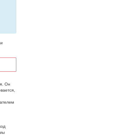
ли
я. Он
вается,
зателем
код
ммы