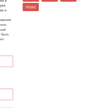
ии в
туре
P2093
ва и
ряжения
енно
льше
т быть
яет