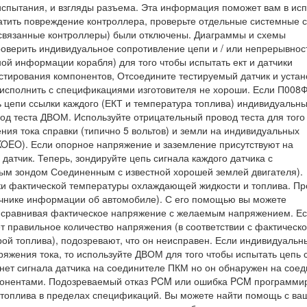
спытания, и взгляды разъема. Эта информация поможет вам в ис
атить повреждение контроллера, проверьте отдельные системные 
е связанные контроллеры) были отключены. Диаграммы и схемы
оверить индивидуальное сопротивление цепи и / или непрерывнос
ой информации корабля) для того чтобы испытать ект и датчики
тирования компонентов, Отсоедините тестируемый датчик и устан
 исполнить с спецификациями изготовителя не хороши. Если П008
 цепи ссылки каждого (ЕКТ и температура топлива) индивидуальн
од теста ДВОМ. Используйте отрицательный провод теста для того
ия тока справки (типично 5 вольтов) и земли на индивидуальных
KOEO). Если опорное напряжение и заземление присутствуют на
датчик. Теперь, зондируйте цепь сигнала каждого датчика с
м зондом Соединенным с известной хорошей землей двигателя).
и фактической температуры охлаждающей жидкости и топлива. Пр
очнике информации об автомобиле). С его помощью вы можете
к, сравнивая фактическое напряжение с желаемым напряжением. Е
ет правильное количество напряжения (в соответствии с фактическ
й топлива), подозревают, что он неисправен. Если индивидуальн
яжения тока, то используйте ДВОМ для того чтобы испытать цепь 
 нет сигнала датчика на соединителе ПКМ но он обнаружен на сое
омпонентами. Подозреваемый отказ PCM или ошибка PCM программи
ы топлива в пределах спецификаций. Вы можете найти помощь с в