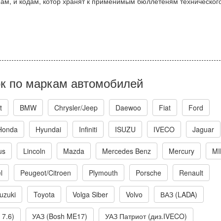
мам, и кодам, котор хранят к применимым бюллетеням техническог
к по маркам автомобилей
t
BMW
Chrysler/Jeep
Daewoo
Fiat
Ford
Honda
Hyundai
Infiniti
ISUZU
IVECO
Jaguar
us
Lincoln
Mazda
Mercedes Benz
Mercury
MI
l
Peugeot/Citroen
Plymouth
Porsche
Renault
uzuki
Toyota
Volga Siber
Volvo
ВАЗ (LADA)
 7.6)
УАЗ (Bosh ME17)
УАЗ Патриот (диз.IVECO)