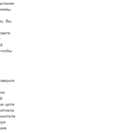
пытании
схемы,
ть. Вы
овите
Ф
ый
 чтобы
оверьте
сли
ой
ые цепи
сигнала
динителе
руя
ашим