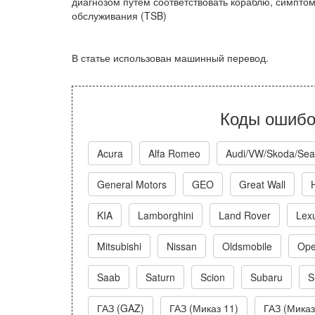
диагнозом путем соответствовать кораблю, симпто
обслуживания (TSB)
В статье использован машинный перевод.
Коды ошибо
Acura
Alfa Romeo
Audi/VW/Skoda/Sea
General Motors
GEO
Great Wall
KIA
Lamborghini
Land Rover
Lex
Mitsubishi
Nissan
Oldsmobile
Ope
Saab
Saturn
Scion
Subaru
S
ГАЗ (GAZ)
ГАЗ (Миказ 11)
ГАЗ (Миказ