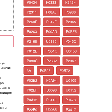
P0434
P0333
P242F
P2311
P08A0
P0986
P260F
P047F
P2365
P0263
P00AD
P0BF5
P2168
U0195
P045C
P012D
P051C
U0453
P080C
P2632
P2367
. д.
 значит
3A
P0B08
P0B72
и
P02B2
P0A94
U0105
уре
ован в
P02BF
B0098
U0152
жилищем
P0A15
P0416
P0478
ез
ся в
P22B0
U0085
P3417