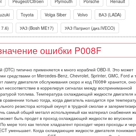
l
Peugeot/Citroen
Plymouth
Porsche
Renault
uzuki
Toyota
Volga Siber
Volvo
ВАЗ (LADA)
 7.6)
УАЗ (Bosh ME17)
УАЗ Патриот (диз.IVECO)
значение ошибки P008F
ий (DTC) типично применяется к много кораблей OBD-II. Это может
и средствами от Mercedes-Benz, Chevrolet, Sprinter, GMC, Ford и т
т лампу двигателя обслуживания скоро и код П008Ф хранится, оно
ал несоответствие в коррелируя сигналах между восприниманной
ературой топлива. Температура охлаждающей жидкости двигателя 
в сравнении только тогда, когда двигатель находится при температ
ьного резистора который окунут в трудной смолае и загерметизир
унь самый общий металл используемый как материал снабжения 
н может быть продет в проход охлаждающей жидкости во впускном
 По мере того как теплое хладоагент проходит через проходы и чер
 ECT уменьшает. Когда охлаждающие жидкости двигателя понижают