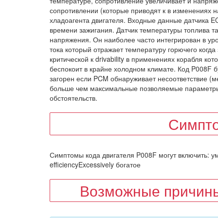
температуре, сопротивление увеличивает и напряже
сопротивлении (которые приводят к в изменениях 
хладоагента двигателя. Входные данные датчика E
времени зажигания. Датчик температуры топлива та
напряжения. Он наиболее часто интегрирован в ур
тока который отражает температуру горючего когда
критической к drivability в применениях корабля к
беспокоит в крайне холодном климате. Код P008F б
загорен если PCM обнаруживает несоответствие (м
больше чем максимальные позволяемые параметры
обстоятельств.
Симпт
Симптомы кода двигателя P008F могут включить: у
efficiencyExcessively богатое
Возможные причины