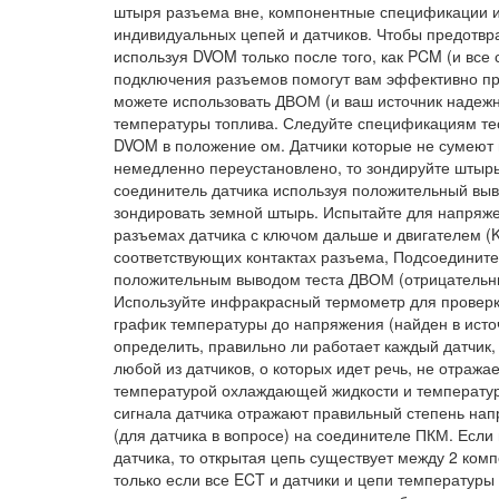
штыря разъема вне, компонентные спецификации и
индивидуальных цепей и датчиков. Чтобы предотвр
используя DVOM только после того, как PCM (и вс
подключения разъемов помогут вам эффективно пр
можете использовать ДВОМ (и ваш источник надежн
температуры топлива. Следуйте спецификациям тес
DVOM в положение ом. Датчики которые не сумеют
немедленно переустановлено, то зондируйте штырь
соединитель датчика используя положительный выв
зондировать земной штырь. Испытайте для напряжен
разъемах датчика с ключом дальше и двигателем (
соответствующих контактах разъема, Подсоедините 
положительным выводом теста ДВОМ (отрицательны
Используйте инфракрасный термометр для проверк
график температуры до напряжения (найден в ист
определить, правильно ли работает каждый датчи
любой из датчиков, о которых идет речь, не отража
температурой охлаждающей жидкости и температуро
сигнала датчика отражают правильный степень напр
(для датчика в вопросе) на соединителе ПКМ. Если
датчика, то открытая цепь существует между 2 к
только если все ECT и датчики и цепи температур