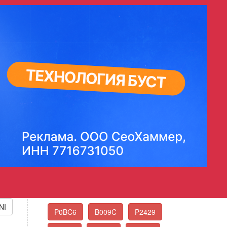
а топлива - корреляция
l Temperature Correlation
Стандартные коды
ошибок OBD-II
Выберите нужный код ошибки из списка
Еще коды ошибок
NI
P0BC6
B009C
P2429