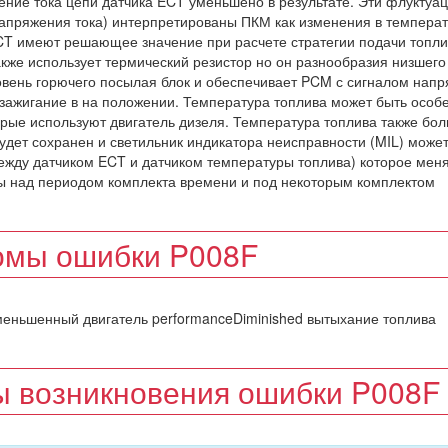
ние тока цепи датчика ECT уменьшено в результате. Эти флуктуац
напряжения тока) интерпретированы ПКМ как изменения в темпера
CT имеют решающее значение при расчете стратегии подачи топли
кже использует термический резистор но он разнообразия низшего
овень горючего посылая блок и обеспечивает PCM с сигналом нап
 зажигание в на положении. Температура топлива может быть особ
оторые используют двигатель дизеля. Температура топлива также бо
удет сохранен и светильник индикатора неисправности (MIL) може
ежду датчиком ECT и датчиком температуры топлива) которое мен
 над периодом комплекта времени и под некоторым комплектом
омы ошибки P008F
меньшенный двигатель performanceDiminished вытыхание топлива
 возникновения ошибки P008F