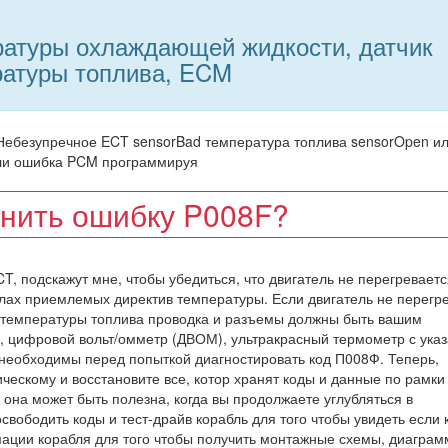
ратуры охлаждающей жидкости, датчик
ратуры топлива, ECM
: Небезупречное ECT sensorBad температура топлива sensorOpen и
или ошибка PCM программируя
анить ошибку P008F?
, подскажут мне, чтобы убедиться, что двигатель не перегреваетс
елах приемлемых директив температуры. Если двигатель не перегре
а температуры топлива проводка и разъемы должны быть вашим
, цифровой вольт/омметр (ДВОМ), ультракрасный термометр с ука
необходимы перед попыткой диагностировать код П008Ф. Теперь,
ическому и восстановите все, котор хранят коды и данные по рамки
она может быть полезна, когда вы продолжаете углубляться в
освободить коды и тест-драйв корабль для того чтобы увидеть если 
мации корабля для того чтобы получить монтажные схемы, диагра