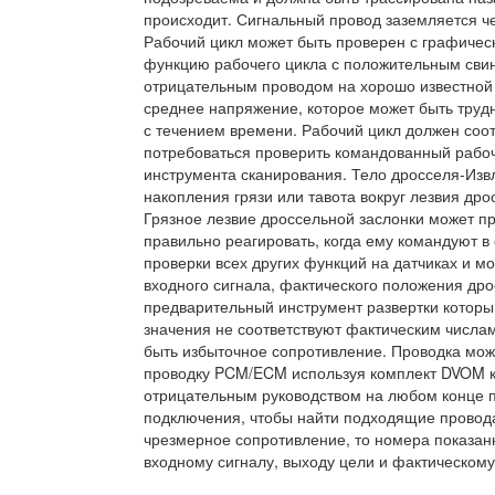
происходит. Сигнальный провод заземляется ч
Рабочий цикл может быть проверен с графиче
функцию рабочего цикла с положительным сви
отрицательным проводом на хорошо известной 
среднее напряжение, которое может быть труд
с течением времени. Рабочий цикл должен соо
потребоваться проверить командованный рабо
инструмента сканирования. Тело дросселя-Извл
накопления грязи или тавота вокруг лезвия др
Грязное лезвие дроссельной заслонки может при
правильно реагировать, когда ему командуют 
проверки всех других функций на датчиках и 
входного сигнала, фактического положения др
предварительный инструмент развертки который
значения не соответствуют фактическим числам
быть избыточное сопротивление. Проводка мож
проводку PCM/ECM используя комплект DVOM к
отрицательным руководством на любом конце п
подключения, чтобы найти подходящие провода
чрезмерное сопротивление, то номера показан
входному сигналу, выходу цели и фактическому 