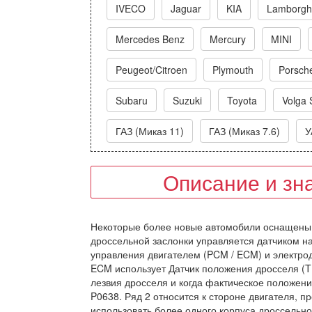
IVECO
Jaguar
KIA
Lamborghi
Mercedes Benz
Mercury
MINI
Peugeot/Citroen
Plymouth
Porsch
Subaru
Suzuki
Toyota
Volga 
ГАЗ (Миказ 11)
ГАЗ (Миказ 7.6)
У
Описание и зн
Некоторые более новые автомобили оснащены 
дроссельной заслонки управляется датчиком н
управления двигателем (PCM / ECM) и электрод
ECM использует Датчик положения дросселя (T
лезвия дросселя и когда фактическое положен
P0638. Ряд 2 относится к стороне двигателя, 
использовать более одного корпуса дроссельн