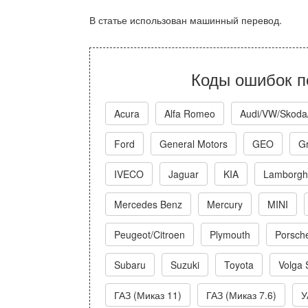
В статье использован машинный перевод.
Коды ошибок п
Acura
Alfa Romeo
Audi/VW/Skoda
Ford
General Motors
GEO
Gr
IVECO
Jaguar
KIA
Lamborghi
Mercedes Benz
Mercury
MINI
Peugeot/Citroen
Plymouth
Porsch
Subaru
Suzuki
Toyota
Volga 
ГАЗ (Миказ 11)
ГАЗ (Миказ 7.6)
У