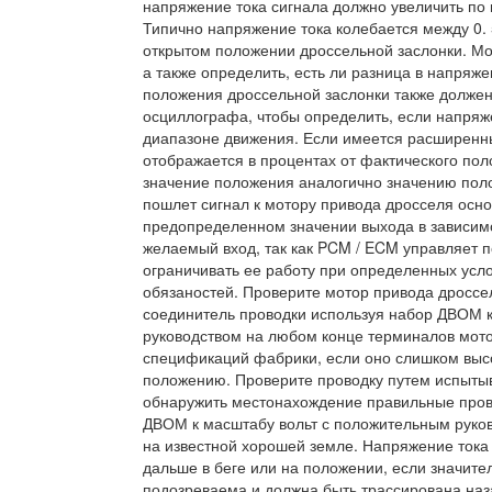
напряжение тока сигнала должно увеличить по м
Типично напряжение тока колебается между 0. 5
открытом положении дроссельной заслонки. Мо
а также определить, есть ли разница в напряже
положения дроссельной заслонки также должен
осциллографа, чтобы определить, если напряж
диапазоне движения. Если имеется расширенн
отображается в процентах от фактического пол
значение положения аналогично значению пол
пошлет сигнал к мотору привода дросселя осн
предопределенном значении выхода в зависимо
желаемый вход, так как PCM / ECM управляет 
ограничивать ее работу при определенных усл
обязаностей. Проверите мотор привода дроссе
соединитель проводки используя набор ДВОМ 
руководством на любом конце терминалов мото
спецификаций фабрики, если оно слишком высо
положению. Проверите проводку путем испыты
обнаружить местонахождение правильные пров
ДВОМ к масштабу вольт с положительным руко
на известной хорошей земле. Напряжение тока
дальше в беге или на положении, если значите
подозреваема и должна быть трассирована наз