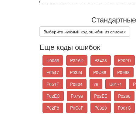
Стандартные
Выберите нужный код ошибки из списка
Еще коды ошибок
U0056
P22AD
P3428
P202D
P0547
P0324
P0C68
P0998
P051F
P0804
76
U0171
P
P02EC
P0799
P02EE
P0268
P02F8
P0C6F
P0320
P001C