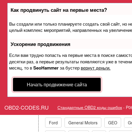
Как продвинуть сайт на первые места?
Вы создали или только планируете создать свой сайт, но не
Ошибка P0639 Управление
целый комплекс мероприятий, направленных на увеличение
банк 2 - диап
Ускорение продвижения
Горит ошибка Check Engin
Если вам трудно попасть на первые места в поиске самост
десятки раз, а первые результаты появляются уже в течение
Range/
месяц, то в
SeoHammer
за бустер
вернут деньги.
Начать продвижение сайта
Коды ошибок п
OBD2-CODES.RU
Стандартные OBD2 коды ошибок
-
P0
Acura
Alfa Romeo
Audi/VW/Skoda
Ford
General Motors
GEO
Gr