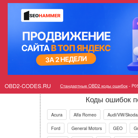
Ошибка P0555 Датчик 
тормозной системы - не
Горит ошибка Check Engi
Sen
OBD2-CODES.RU
Стандартные OBD2 коды ошибок
-
P0
Коды ошибок п
Acura
Alfa Romeo
Audi/VW/Skoda
Ford
General Motors
GEO
Gr