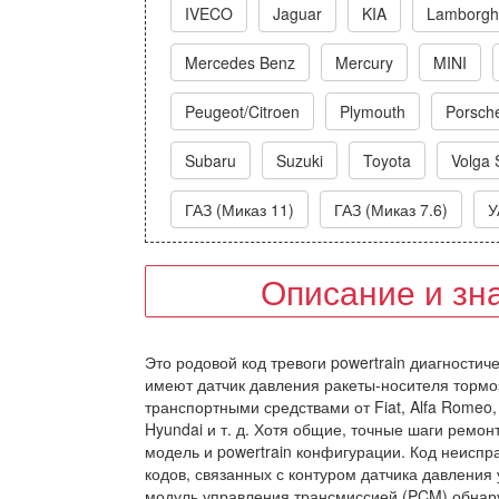
IVECO
Jaguar
KIA
Lamborghi
Mercedes Benz
Mercury
MINI
Peugeot/Citroen
Plymouth
Porsch
Subaru
Suzuki
Toyota
Volga 
ГАЗ (Миказ 11)
ГАЗ (Миказ 7.6)
У
Описание и зн
Это родовой код тревоги powertrain диагностич
имеют датчик давления ракеты-носителя тормоз
транспортными средствами от Fiat, Alfa Romeo, N
Hyundai и т. д. Хотя общие, точные шаги ремонт
модель и powertrain конфигурации. Код неиспр
кодов, связанных с контуром датчика давления 
модуль управления трансмиссией (PCM) обнару