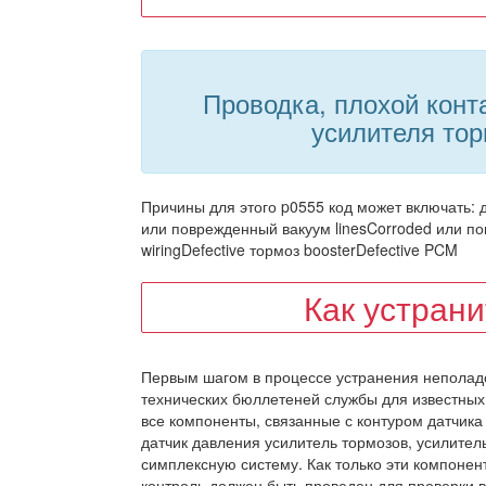
Проводка, плохой конт
усилителя то
Причины для этого p0555 код может включать:
или поврежденный вакуум linesCorroded или 
wiringDefective тормоз boosterDefective PCM
Как устран
Первым шагом в процессе устранения неполад
технических бюллетеней службы для известных
все компоненты, связанные с контуром датчика
датчик давления усилитель тормозов, усилител
симплексную систему. Как только эти компон
контроль должен быть проведен для проверки 