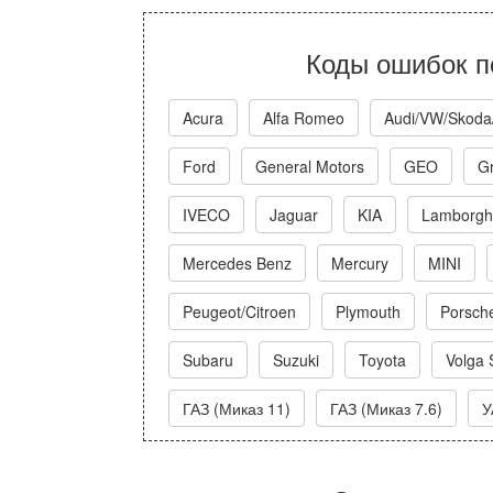
Коды ошибок п
Acura
Alfa Romeo
Audi/VW/Skoda
Ford
General Motors
GEO
Gr
IVECO
Jaguar
KIA
Lamborghi
Mercedes Benz
Mercury
MINI
Peugeot/Citroen
Plymouth
Porsch
Subaru
Suzuki
Toyota
Volga 
ГАЗ (Миказ 11)
ГАЗ (Миказ 7.6)
У