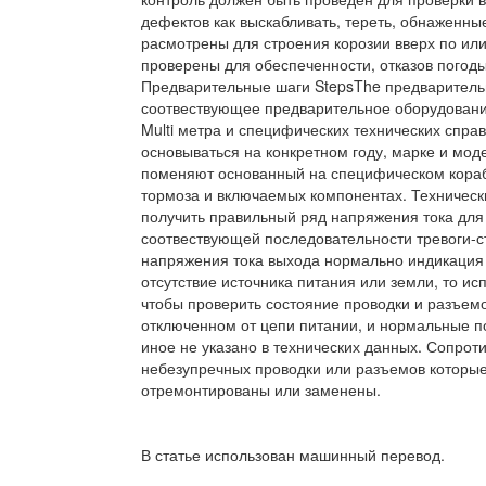
дефектов как выскабливать, тереть, обнаженны
расмотрены для строения корозии вверх по ил
проверены для обеспеченности, отказов погоды
Предварительные шаги StepsThe предварительн
соотвествующее предварительное оборудовани
Multi метра и специфических технических спра
основываться на конкретном году, марке и мод
поменяют основанный на специфическом кораб
тормоза и включаемых компонентах. Техническ
получить правильный ряд напряжения тока для
соотвествующей последовательности тревоги-ст
напряжения тока выхода нормально индикация 
отсутствие источника питания или земли, то и
чтобы проверить состояние проводки и разъем
отключенном от цепи питании, и нормальные п
иное не указано в технических данных. Сопрот
небезупречных проводки или разъемов которые
отремонтированы или заменены.
В статье использован машинный перевод.