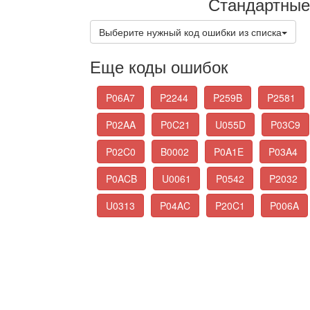
Стандартные
Выберите нужный код ошибки из списка
Еще коды ошибок
P06A7
P2244
P259B
P2581
P02AA
P0C21
U055D
P03C9
P02C0
B0002
P0A1E
P03A4
P0ACB
U0061
P0542
P2032
U0313
P04AC
P20C1
P006A