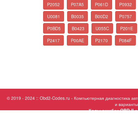
P2052
P07A5
P061D
P0932
U0081
B0035
B00D2
P0757
P0BD5
B0423
U055C
P201E
P2417
P00AE
P2170
P084F
© 2019 - 2024 :: Obd2-Codes.ru - Компьютерная диагностика а
и варианты
Коды ошибок OBD-II с