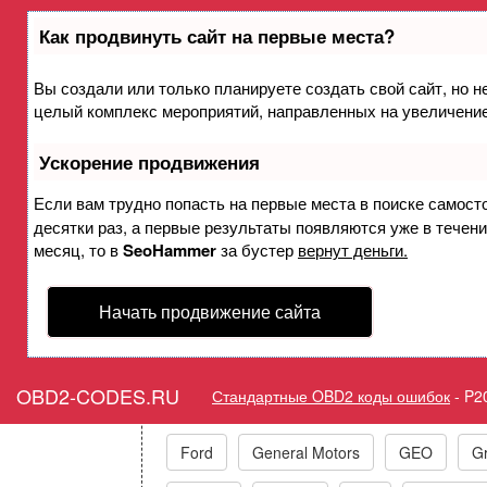
Как продвинуть сайт на первые места?
Вы создали или только планируете создать свой сайт, но не
Ошибка P2082 Датчик темпе
целый комплекс мероприятий, направленных на увеличение
2 - диапазо
Ускорение продвижения
Горит ошибка Check E
Если вам трудно попасть на первые места в поиске самост
десятки раз, а первые результаты появляются уже в течение
Performan
месяц, то в
SeoHammer
за бустер
вернут деньги.
Начать продвижение сайта
Коды ошибок п
OBD2-CODES.RU
Стандартные OBD2 коды ошибок
-
P2
Acura
Alfa Romeo
Audi/VW/Skoda
Ford
General Motors
GEO
Gr