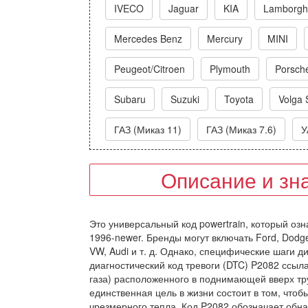
IVECO
Jaguar
KIA
Lamborghi
Mercedes Benz
Mercury
MINI
Peugeot/Citroen
Plymouth
Porsch
Subaru
Suzuki
Toyota
Volga 
ГАЗ (Миказ 11)
ГАЗ (Миказ 7.6)
У
Описание и зн
Это универсальный код powertrain, который озн
1996-newer. Бренды могут включать Ford, Dodge
VW, Audi и т. д. Однако, специфические шаги д
диагностический код тревоги (DTC) P2082 ссыл
газа) расположенного в поднимающей вверх тру
единственная цель в жизни состоит в том, что
чрезмерного тепла. Код P2082 обозначает обн