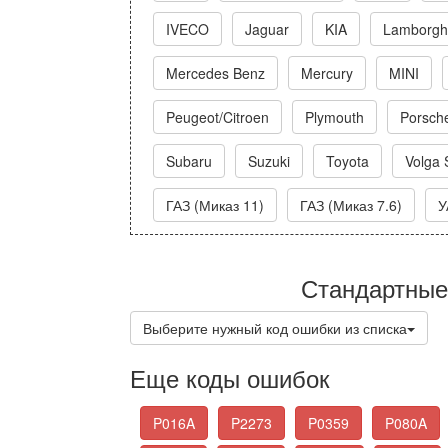
IVECO
Jaguar
KIA
Lamborghi
Mercedes Benz
Mercury
MINI
Peugeot/Citroen
Plymouth
Porsch
Subaru
Suzuki
Toyota
Volga 
ГАЗ (Миказ 11)
ГАЗ (Миказ 7.6)
У
Стандартные
Выберите нужный код ошибки из списка
Еще коды ошибок
P016A
P2273
P0359
P080A